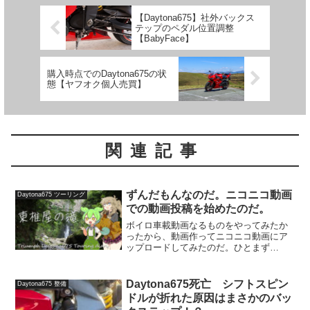
【Daytona675】社外バックス
テップのペダル位置調整
【BabyFace】
購入時点でのDaytona675の状
態【ヤフオク個人売買】
関連記事
ずんだもんなのだ。ニコニコ動画
Daytona675 ツーリング
での動画投稿を始めたのだ。
ボイロ車載動画なるものをやってみたか
ったから、動画作ってニコニコ動画にア
ップロードしてみたのだ。ひとまず
Daytona675でのツーリング動画をメイン
にする予定だけど、全ては気分次第なの
だ。よかったら見てみるのだ。
Daytona675死亡 シフトスピン
Daytona675 整備
【VOICEVOX車載】ず...
ドルが折れた原因はまさかのバッ