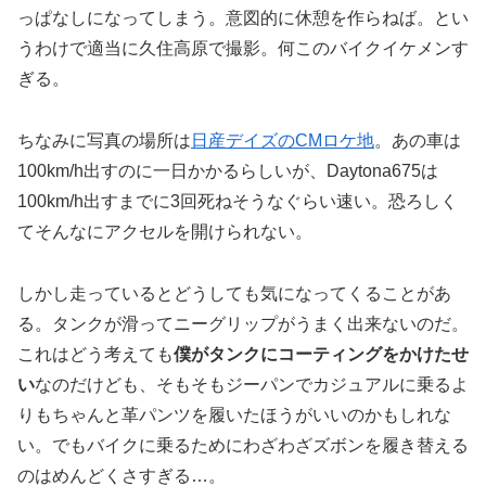
っぱなしになってしまう。意図的に休憩を作らねば。とい
うわけで適当に久住高原で撮影。何このバイクイケメンす
ぎる。
ちなみに写真の場所は
日産デイズのCMロケ地
。あの車は
100km/h出すのに一日かかるらしいが、Daytona675は
100km/h出すまでに3回死ねそうなぐらい速い。恐ろしく
てそんなにアクセルを開けられない。
しかし走っているとどうしても気になってくることがあ
る。タンクが滑ってニーグリップがうまく出来ないのだ。
これはどう考えても
僕がタンクにコーティングをかけたせ
い
なのだけども、そもそもジーパンでカジュアルに乗るよ
りもちゃんと革パンツを履いたほうがいいのかもしれな
い。でもバイクに乗るためにわざわざズボンを履き替える
のはめんどくさすぎる…。