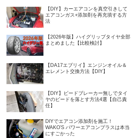
【DIY】カーエアコンを真空引きして
エアコンガス+添加剤を再充填する方
法
【2026年版】ハイグリップタイヤ全部
まとめました【比較検討】
【DA17エブリイ】エンジンオイル＆
エレメント交換方法【DIY】
【DIY】ビードブレーカー無しでタイ
ヤのビードを落とす方法4選【自己責
任】
DIYでエアコン添加剤を施工！
WAKO'S パワーエアコンプラスは本当
にすごかった