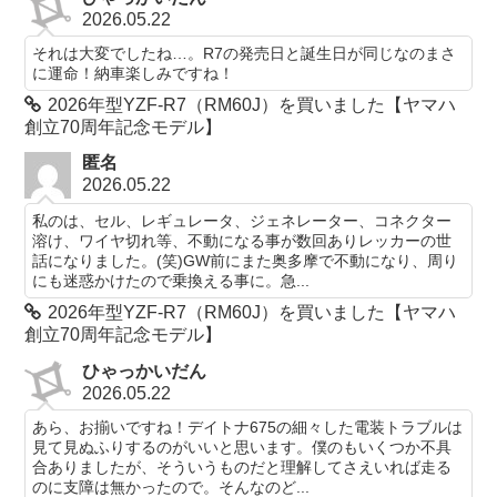
2026.05.22
それは大変でしたね…。R7の発売日と誕生日が同じなのまさ
に運命！納車楽しみですね！
2026年型YZF-R7（RM60J）を買いました【ヤマハ
創立70周年記念モデル】
匿名
2026.05.22
私のは、セル、レギュレータ、ジェネレーター、コネクター
溶け、ワイヤ切れ等、不動になる事が数回ありレッカーの世
話になりました。(笑)GW前にまた奥多摩で不動になり、周り
にも迷惑かけたので乗換える事に。急...
2026年型YZF-R7（RM60J）を買いました【ヤマハ
創立70周年記念モデル】
ひゃっかいだん
2026.05.22
あら、お揃いですね！デイトナ675の細々した電装トラブルは
見て見ぬふりするのがいいと思います。僕のもいくつか不具
合ありましたが、そういうものだと理解してさえいれば走る
のに支障は無かったので。そんなのど...