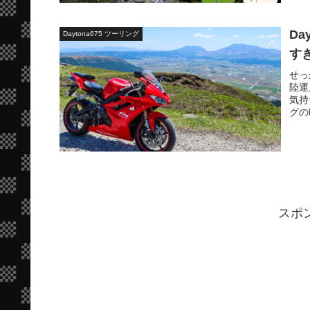
D
Daytona675 ツーリング
す
せっ
陸運
気持
グの
スポ