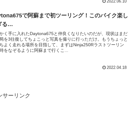
2022.06.10
aytona675で阿蘇まで初ツーリング！このバイク楽し
ぎる…
かく手に入れたDaytona675と仲良くなりたいのだが、現状はまだ
局を3往復してちょこっと写真を撮りに行っただけ。もうちょっと
ちよく走れる場所を目指して、まずはNinja250Rラストツーリン
時をなぞるように阿蘇まで行くこ...
2022.04.18
ンサーリンク