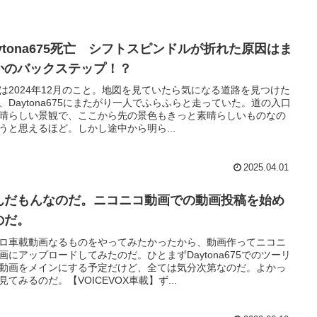
aytona675死亡 シフトスピンドルが折れた原因はま
かのバックステップ！？
は2024年12月のこと。地図を見ていたら気になる道路を見つけた
、Daytona675にまたがり一人でふらふらと走っていた。道の入口
晴らしい景観で、ここから先の景色もきっと素晴らしいものなの
うと思えるほど。しかし途中から明ら...
2025.04.01
んだもんなのだ。ニコニコ動画での動画投稿を始め
のだ。
ロ車載動画なるものをやってみたかったから、動画作ってニコニ
画にアップロードしてみたのだ。ひとまずDaytona675でのツーリ
動画をメインにする予定だけど、全ては気分次第なのだ。よかっ
見てみるのだ。【VOICEVOX車載】ず...