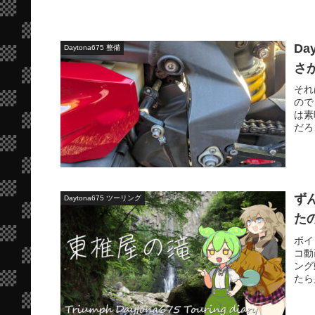
D
Daytona675 整備
さ
それ
ので
は素
だろ
ず
Daytona675 ツーリング
た
ボイ
コ動
ング
たら