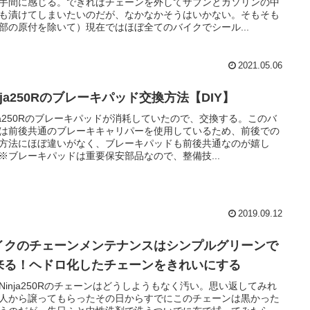
手間に感じる。できればチェーンを外してザブンとガソリンの中
も漬けてしまいたいのだが、なかなかそうはいかない。そもそも
部の原付を除いて）現在ではほぼ全てのバイクでシール...
2021.05.06
nja250Rのブレーキパッド交換方法【DIY】
nja250Rのブレーキパッドが消耗していたので、交換する。このバ
は前後共通のブレーキキャリパーを使用しているため、前後での
方法にほぼ違いがなく、ブレーキパッドも前後共通なのが嬉し
※ブレーキパッドは重要保安部品なので、整備技...
2019.09.12
イクのチェーンメンテナンスはシンプルグリーンで
来る！ヘドロ化したチェーンをきれいにする
Ninja250Rのチェーンはどうしようもなく汚い。思い返してみれ
人から譲ってもらったその日からすでにこのチェーンは黒かった