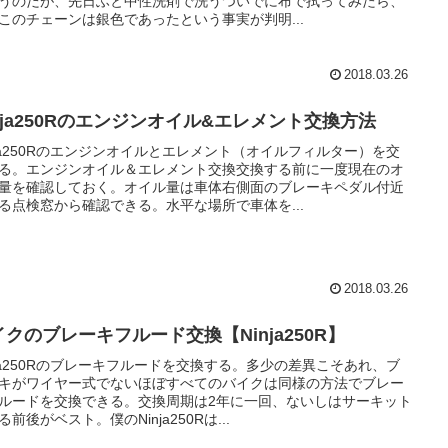
うのだが、先日ふと中性洗剤で洗うついでに布で拭ってみたら、
このチェーンは銀色であったという事実が判明...
2018.03.26
inja250Rのエンジンオイル&エレメント交換方法
nja250Rのエンジンオイルとエレメント（オイルフィルター）を交
る。エンジンオイル＆エレメント交換交換する前に一度現在のオ
量を確認しておく。オイル量は車体右側面のブレーキペダル付近
る点検窓から確認できる。水平な場所で車体を...
2018.03.26
イクのブレーキフルード交換【Ninja250R】
nja250Rのブレーキフルードを交換する。多少の差異こそあれ、ブ
キがワイヤー式でないほぼすべてのバイクは同様の方法でブレー
ルードを交換できる。交換周期は2年に一回、ないしはサーキット
る前後がベスト。僕のNinja250Rは...