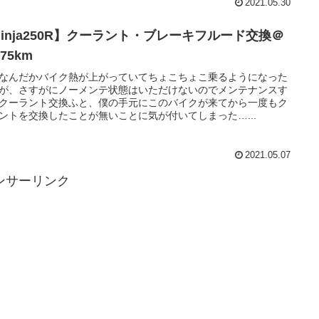
2021.05.30
Ninja250R】クーラント・ブレーキフルード交換＠
375km
なんだかバイク熱が上がっていてちょこちょこ乗るようになった
が、さすがにノーメンテ状態はいただけないのでメンテナンスす
クーラント交換ふと、僕の手元にこのバイクが来てから一度もク
ントを交換したことが無いことに気が付いてしまった…...
2021.05.07
ンサーリンク