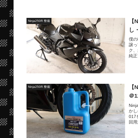
【
Ninja250R 整備
し
僕の
譲っ
ク、
純正
【N
Ninja250R 整備
＠1
Ni
かし
01
回用