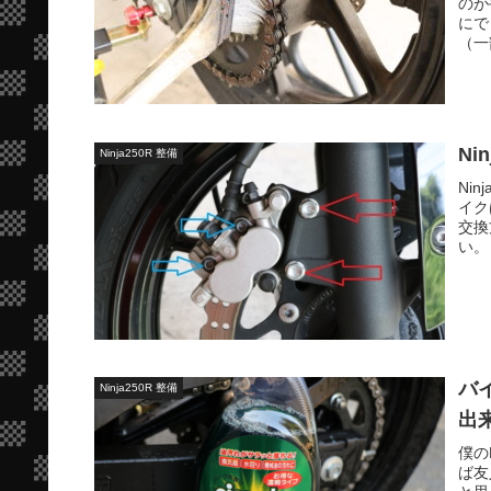
のが
にで
（一
Ni
Ninja250R 整備
Ni
イク
交換
い。
バ
Ninja250R 整備
出
僕の
ば友