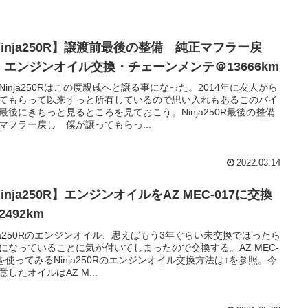
Ninja250R】譲渡前最後の整備 純正マフラー戻
・エンジンオイル交換・チェーンメンテ＠13666km
Ninja250Rはこの度親戚へと譲る事になった。2014年に友人から
てもらって以来ずっと所有しているので思い入れもあるこのバイ
最後にきちっと見るところを見ておこう。Ninja250R最後の整備
マフラー戻し 僕が譲ってもらっ...
2022.03.14
inja250R】エンジンオイルをAZ MEC-017に交換
2492km
nja250Rのエンジンオイル、思えばもう3年ぐらい未交換でほったら
になっていることに気が付いてしまったので交換する。AZ MEC-
7を使ってみるNinja250Rのエンジンオイル交換方法は↑を参照。今
意したオイルはAZ M...