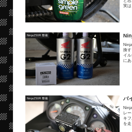
と思
実は
N
Ninja250R 整備
Ni
換す
イル
にあ
バ
Ninja250R 整備
Ni
レー
キフ
を走