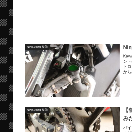
Ni
Ninja250R 整備
Ka
ント
トロ
から
【
Ninja250R 整備
み
バイ