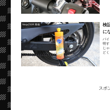
検
Ninja250R 整備
に
バイ
明す
じゃ
どく
スポ