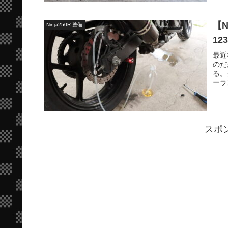
【
Ninja250R 整備
12
最近
のだ
る。
ーラ
スポ