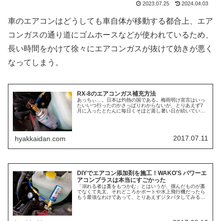
2023.07.25
2024.04.03
車のエアコンはどうしても車自体が移動する都合上、エア
コンガスの通り道にゴムホースなどが使われているため、
長い時間をかけて徐々にエアコンガスが抜けて効きが悪く
なってしまう。
RX-8のエアコンガス補充方法
あっちぃ…。日本は灼熱の国である。梅雨明け宣言はいっ
たいいつ行ったのかさっぱりわからないが、とりあえず7
月に入ったとたんに毎日くそほど蒸し暑い日が続いてい
る。いや、九州はすさまじい豪雨とかあったけど。とりあ
えず我が家は何の問題もなくてよかっ...
2017.07.11
hyakkaidan.com
DIYでエアコン添加剤を施工！WAKO'S パワーエ
アコンプラスは本当にすごかった
「溺れる者は藁をもつかむ」とはいうが、掴んだものが藁
でなくて丸太、それどころかボートや水上飛行機だったら
もう最強なわけであって、とりあえずジタバタしてみるの
もアリなんじゃなかろうかとも思っている。つまりだ、効
き具合が超不安定なエアコンに、ど...