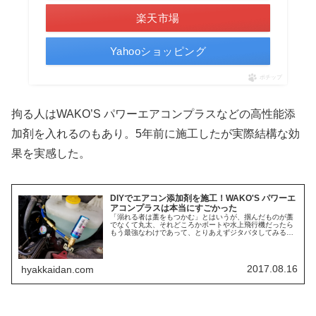
楽天市場
Yahooショッピング
ポチップ
拘る人はWAKO’S パワーエアコンプラスなどの高性能添
加剤を入れるのもあり。5年前に施工したが実際結構な効
果を実感した。
DIYでエアコン添加剤を施工！WAKO'S パワーエ
アコンプラスは本当にすごかった
「溺れる者は藁をもつかむ」とはいうが、掴んだものが藁
でなくて丸太、それどころかボートや水上飛行機だったら
もう最強なわけであって、とりあえずジタバタしてみるの
もアリなんじゃなかろうかとも思っている。つまりだ、効
き具合が超不安定なエアコンに、ど...
2017.08.16
hyakkaidan.com