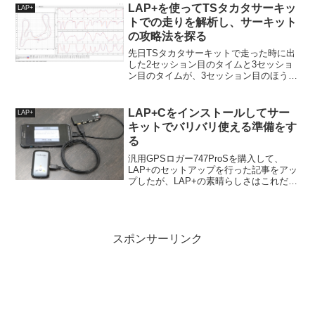
LAP+だけに、事実上新しいユーザーにと
LAP+を使ってTSタカタサーキッ
LAP+
って使うことが...
トでの走りを解析し、サーキット
の攻略法を探る
先日TSタカタサーキットで走った時に出
した2セッション目のタイムと3セッショ
ン目のタイムが、3セッション目のほうが
セッティング的にダメダメだったのにほ
ぼ同タイムだったので、せっかくだから
LAP+を使ってその違いを解析してみる。
LAP+Cをインストールしてサー
LAP+
ついでにTSタ...
キットでバリバリ使える準備をす
る
汎用GPSロガー747ProSを購入して、
LAP+のセットアップを行った記事をアッ
プしたが、LAP+の素晴らしさはこれだけ
でない。なんとスマホと連動してラップ
タイマーとして機能するどころか、スマ
ホ単体でデータ解析も可能なのだ！とい
うわけでA...
スポンサーリンク