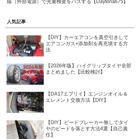
線（外部電源）で光量検査をパスする【Daytona675】
人気記事
【DIY】カーエアコンを真空引きして
エアコンガス+添加剤を再充填する方
法
【2026年版】ハイグリップタイヤ全部
まとめました【比較検討】
【DA17エブリイ】エンジンオイル＆
エレメント交換方法【DIY】
【DIY】ビードブレーカー無しでタイ
ヤのビードを落とす方法4選【自己責
任】