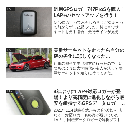
は車載カメラとGPSロガー。僕の場合は
SJ4000と747ProS、そしてLAP+。これ...
汎用GPSロガー747ProSを購入！
LAP+
LAP+のセットアップを行う！
GPSロガーっておもしろそうだなぁ～っ
て前からずっと思ってた。特に車でサー
キットを走る場合に走行ラインが見えた
り速度や横Gなどのデータが取れるの
は、車載カメラや自分が走っている感覚
だけではわからない様々な事柄があとか
美浜サーキットを走ったら自分の
らでもきちんと確認できる...
LAP+
腕の劣化に悲しくなった…
仕事の都合で中部地方に行ったので、い
つものように大学時代の友人を誘って美
浜サーキットを走りに行ってきた。
LAP+初運用というわけで5月に買った
LAP+のロガー747ProSを初運用。現時点
で新型の超とがったロガーが出てるけど
4年ぶりにLAP+対応ロガーが登
悔しくなんてない...
LAP+
場！より高精度に進化しながら最
安を維持するGPSデータロガー
GL-770M
2021年11月以降公式からの音沙汰が一切
なく、対応ロガーも終売が続いていた
LAP+。国産データロガーで解析ソフトは
無料、対応の汎用ロガーを使うことで圧
倒的な導入コストの低さを誇っていた