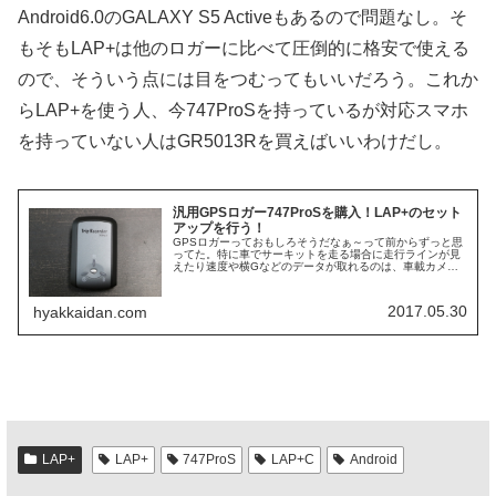
Android6.0のGALAXY S5 Activeもあるので問題なし。そ
もそもLAP+は他のロガーに比べて圧倒的に格安で使える
ので、そういう点には目をつむってもいいだろう。これか
らLAP+を使う人、今747ProSを持っているが対応スマホ
を持っていない人はGR5013Rを買えばいいわけだし。
汎用GPSロガー747ProSを購入！LAP+のセット
アップを行う！
GPSロガーっておもしろそうだなぁ～って前からずっと思
ってた。特に車でサーキットを走る場合に走行ラインが見
えたり速度や横Gなどのデータが取れるのは、車載カメラ
や自分が走っている感覚だけではわからない様々な事柄が
あとからでもきちんと確認できる...
2017.05.30
hyakkaidan.com
LAP+
LAP+
747ProS
LAP+C
Android