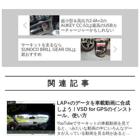
超小型＆高出力2.4A×2の
AUKEY CC-S1は最高のUSBカ
ーチャージャーかもしれない
サーキットを走るなら
SUNOCO BRILL GEAR OILは
超おすすめ
関連記事
LAP+のデータを車載動画に合成
LAP+
しよう！VSD for GPSのインスト
ール、使い方
YouTubeでサーキットの車載動画を見て
ると、↑みたいな動画の中にいろんなデー
タが入っている動画を見る時があると思
う。それを作ろう。とりあえず必要なの