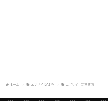
ホーム
エブリイ DA17V
エブリイ 定期整備