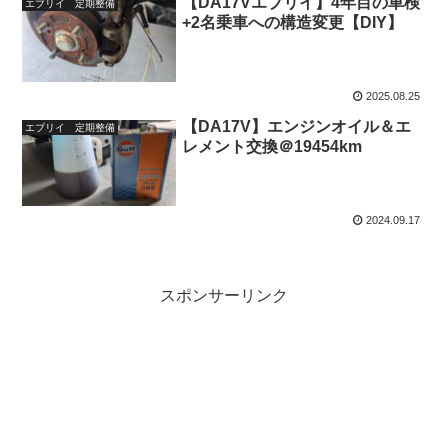
【DA17Vエブリイ】4年目の車検
エブリイ 定期整備
+2名乗車への構造変更【DIY】
2025.08.25
【DA17V】エンジンオイル＆エ
エブリイ 定期整備
レメント交換＠19454km
2024.09.17
スポンサーリンク