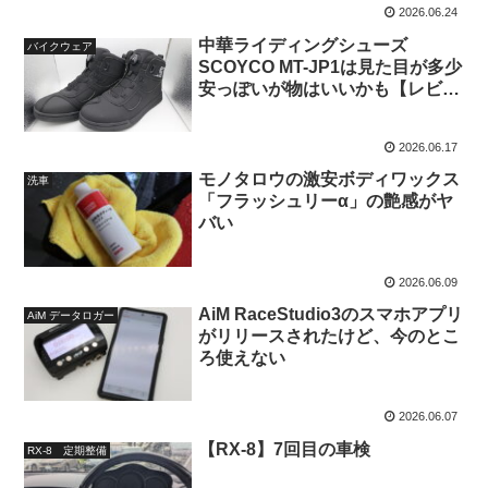
2026.06.24
中華ライディングシューズ
バイクウェア
SCOYCO MT-JP1は見た目が多少
安っぽいが物はいいかも【レビュ
ー】
2026.06.17
モノタロウの激安ボディワックス
洗車
「フラッシュリーα」の艶感がヤ
バい
2026.06.09
AiM RaceStudio3のスマホアプリ
AiM データロガー
がリリースされたけど、今のとこ
ろ使えない
2026.06.07
【RX-8】7回目の車検
RX-8 定期整備