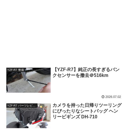
【YZF-R7】純正の長すぎるバン
YZF-R7 整備
クセンサーを撤去＠516km
2026.07.02
カメラを持った日帰りツーリング
YZF-R7 パーツレビュー
にぴったりなシートバッグ ヘン
リービギンズ DH-710