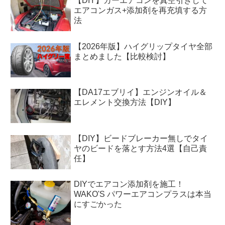
【DIY】カーエアコンを真空引きして
エアコンガス+添加剤を再充填する方
法
【2026年版】ハイグリップタイヤ全部
まとめました【比較検討】
【DA17エブリイ】エンジンオイル＆
エレメント交換方法【DIY】
【DIY】ビードブレーカー無しでタイ
ヤのビードを落とす方法4選【自己責
任】
DIYでエアコン添加剤を施工！
WAKO'S パワーエアコンプラスは本当
にすごかった