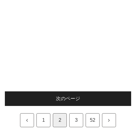
次のページ
前
次
1
2
3
52
へ
へ