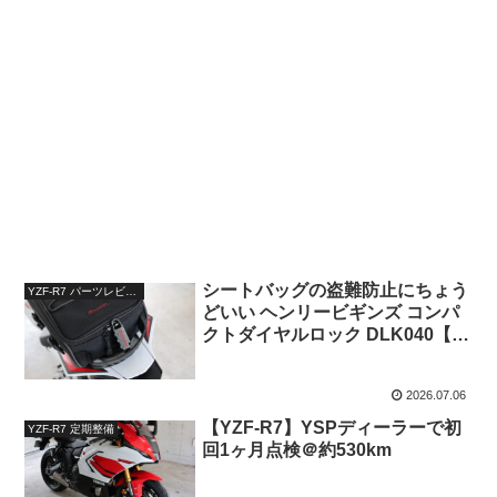
シートバッグの盗難防止にちょう
YZF-R7 パーツレビュー
どいい ヘンリービギンズ コンパ
クトダイヤルロック DLK040【レ
ビュー】
2026.07.06
【YZF-R7】YSPディーラーで初
YZF-R7 定期整備
回1ヶ月点検＠約530km