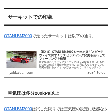
サーキットでの印象
OTANI BM2000
で走ったサーキットは以下の通り。
【RX-8】OTANI BM2000を一本クヌギスピード
ウェイで試す！サスセッティング変更も合わせて
フィーリングを確認
新登場のハイグリップタイヤOTANI BM2000を買ったもの
のなかなか試す機会が無かった。10月に入りようやく少し
時間が取れるタイミングがあったので、サスセッティング
変更も併せて地元のサーキット 一本クヌギスピードウェイ
2024.10.03
hyakkaidan.com
で試すことにした。...
空気圧は多分200kPa以上
OTANI BM2000
は試した限りでは空気圧の設定に敏感なタ