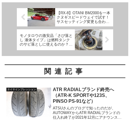
【RX-8】OTANI BM2000を一本
クヌギスピードウェイで試す！
サスセッティング変更も合わせ
てフィーリングを確認
モノタロウの激安品「さび落と
し 液体タイプ」は燃料タンク
のサビ落としに使えるのか？試
してみた結果…
関連記事
ATR RADIALブランド終売へ
タイヤインプレッション
（ATR-K SPORTや123S、
PINSO PS-91など）
ATSUさんのブログで知ったのだが、
AUTOWAYからATR RADIALブランドの
仕入れ終了が2021年12月にアナウンスさ
れていた。去年ぐらいからATR-K SPORT
が終売になるのでは？という噂があった