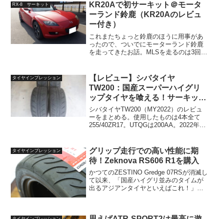
ので、ついに来たか…といったとこ...
KR20Aで初サーキット＠モータ
RX-8 サーキット
ーランド鈴鹿（KR20Aのレビュ
ー付き）
これまたちょっと鈴鹿のほうに用事があ
ったので、ついでにモーターランド鈴鹿
を走ってきたお話。MLSを走るのは3回
目？僕はモーターランド鈴鹿（MLS）と
ちょっとした縁があるため何回も行った
ことはあるし管理人の方とも親しいのだ
【レビュー】シバタイヤ
タイヤインプレッション
が、その割に走ったこ...
TW200：国産スーパーハイグリ
ップタイヤを喰える！サーキット
で勝てる超ハイコスパアジアンタ
シバタイヤTW200（MY2022）のレビュ
イヤ
ーをまとめる。使用したものは4本全て
255/40ZR17。UTQGは200AA。2022年9
月に購入したが、全て2022年第13週製造
品だった。新品時のタイヤの幅は実測
265mmで、重量は1本あた...
グリップ走行での高い性能に期
タイヤインプレッション
待！Zeknova RS606 R1を購入
かつてのZESTINO Gredge 07RSが消滅し
て以来、「国産ハイグリ並みのタイムが
出るアジアンタイヤといえばこれ！」み
たいなものが無くなってしまったように
思う。いや、あるにはあるのだけど、最
近特にアジアンタイヤはドリフトに力を
思えばATR-SPORT2は最高に遊
タイヤインプレッション