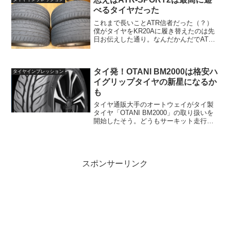
入れた...
べるタイヤだった
これまで長いことATR信者だった（？）
僕がタイヤをKR20Aに履き替えたのは先
日お伝えした通り。なんだかんだでATR-
SPORT2を累計6本買ってしまったので正
直飽きたのだった。新しく履いている
KR20Aの街乗りでの感想はまた別の記事
タイ発！OTANI BM2000は格安ハ
で書き...
タイヤインプレッション
イグリップタイヤの新星になるか
も
タイヤ通販大手のオートウェイがタイ製
タイヤ「OTANI BM2000」の取り扱いを
開始したそう。どうもサーキット走行も
視野に入れたハイグリップタイヤらしき
印象で、どんなタイヤなのか気になる。
てっきりビッグフライ！オータニサン！
でおなじみメジ...
スポンサーリンク