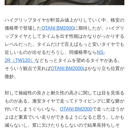
ハイグリップタイヤが軒並み値上がりしていく中、格安の
価格帯で登場した
OTANI BM2000
に期待したが、ハイグリ
ップタイヤとしてタイムを出す性能はかなりがっかりする
レベルだった。タイムだけで言えばもっと安いタイヤでも
近しいものが出せるだろうし、同価格帯なら
NS-
2R（TW120）
などもっとタイムを望めるタイヤがある。
そういう観点で見れば
OTANI BM2000
はかなり立ち位置が
微妙。
対して操縦性の良さと耐久性の高さに関しては目を見張る
ものがある。激安タイヤで走ってドライビングに変な癖が
付いてしまうぐらいなら、
OTANI BM2000
で走ったほうが
よほど素直でいい走りができるようになると思う。しかも
減らないし、変に欠けたりもしないので結果長持ちしそ