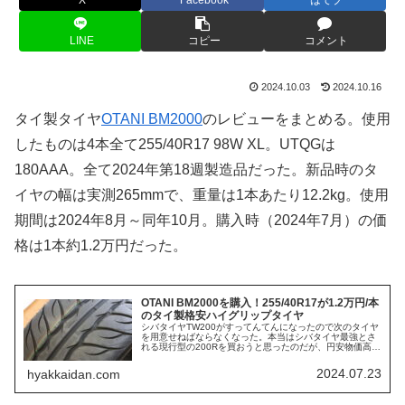
X
Facebook
はてブ
LINE
コピー
コメント
2024.10.03
2024.10.16
タイ製タイヤ
OTANI BM2000
のレビューをまとめる。使用
したものは4本全て255/40R17 98W XL。UTQGは
180AAA。全て2024年第18週製造品だった。新品時のタ
イヤの幅は実測265mmで、重量は1本あたり12.2kg。使用
期間は2024年8月～同年10月。購入時（2024年7月）の価
格は1本約1.2万円だった。
OTANI BM2000を購入！255/40R17が1.2万円/本
のタイ製格安ハイグリップタイヤ
シバタイヤTW200がすってんてんになったので次のタイヤ
を用意せねばならなくなった。本当はシバタイヤ最強とさ
れる現行型の200Rを買おうと思ったのだが、円安物価高の
影響を受けまくっていつの間にか4本10万円を超える価格
に。僕がTW200を買...
2024.07.23
hyakkaidan.com