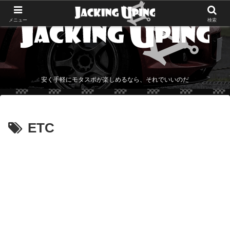
メニュー
検索
安く手軽にモタスポが楽しめるなら、それでいいのだ
ETC