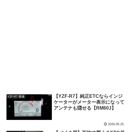
【YZF-R7】純正ETCならインジ
YZF-R7 整備
ケーターがメーター表示になって
アンテナも隠せる【RM60J】
2026.05.25