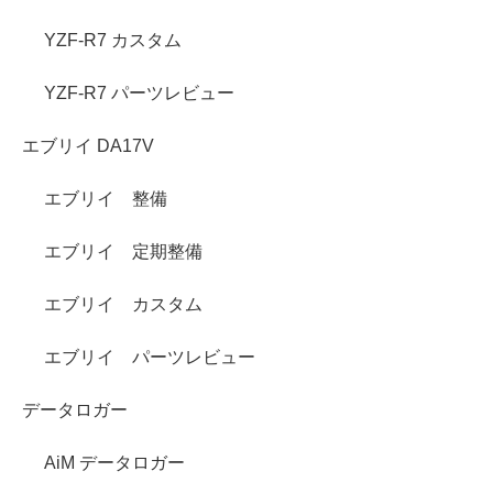
YZF-R7 カスタム
YZF-R7 パーツレビュー
エブリイ DA17V
エブリイ 整備
エブリイ 定期整備
エブリイ カスタム
エブリイ パーツレビュー
データロガー
AiM データロガー