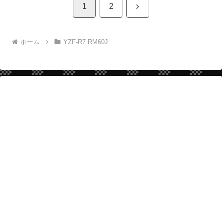
次
1
2
へ
ホーム
YZF-R7 RM60J