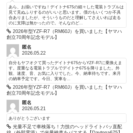
あら、お揃いですね！デイトナ675の細々した電装トラブルは
見て見ぬふりするのがいいと思います。僕のもいくつか不具
合ありましたが、そういうものだと理解してさえいれば走る
のに支障は無かったので。そんなのど...
2026年型YZF-R7（RM60J）を買いました【ヤマハ
創立70周年記念モデル】
匿名
2026.05.22
自分もヤフオクて買ったデイトナ675からYZF-R7に乗換えま
す。度重なる電装トラブルでデイトナ675を降りました。外
観、速度、音、お気に入りでした。今、納車待ちです。来月
の納車予定です。今日、実車を...
2026年型YZF-R7（RM60J）を買いました【ヤマハ
創立70周年記念モデル】
匿名
2026.05.21
ありがとうございます
光量不足で車検落ち！力技のヘッドライトバッ直配
線（外部電源）で光量検査をパスする【Daytona675】