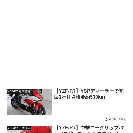
【YZF-R7】YSPディーラーで初
YZF-R7 定期整備
回1ヶ月点検＠約530km
2026.07.03
【YZF-R7】中華ニーグリップパ
YZF-R7 カスタム