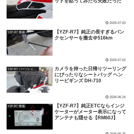
ッドを貼ってみたら失敗だった
2026.07.03
【YZF-R7】純正の長すぎるバン
YZF-R7 整備
クセンサーを撤去＠516km
2026.07.02
カメラを持った日帰りツーリング
YZF-R7 パーツレビュー
にぴったりなシートバッグ ヘン
リービギンズ DH-710
2026.06.24
【YZF-R7】純正ETCならインジ
YZF-R7 整備
ケーターがメーター表示になって
アンテナも隠せる【RM60J】
2026.05.25