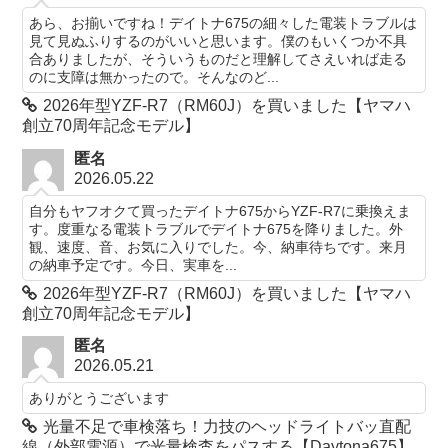
あら、お揃いですね！デイトナ675の細々した電装トラブルは
見て見ぬふりするのがいいと思います。僕のもいくつか不具
合ありましたが、そういうものだと理解してさえいれば走る
のに支障は無かったので。そんなのど...
2026年型YZF-R7（RM60J）を買いました【ヤマハ
創立70周年記念モデル】
匿名
2026.05.22
自分もヤフオクて買ったデイトナ675からYZF-R7に乗換えま
す。度重なる電装トラブルでデイトナ675を降りました。外
観、速度、音、お気に入りでした。今、納車待ちです。来月
の納車予定です。今日、実車を...
2026年型YZF-R7（RM60J）を買いました【ヤマハ
創立70周年記念モデル】
匿名
2026.05.21
ありがとうございます
光量不足で車検落ち！力技のヘッドライトバッ直配
線（外部電源）で光量検査をパスする【Daytona675】