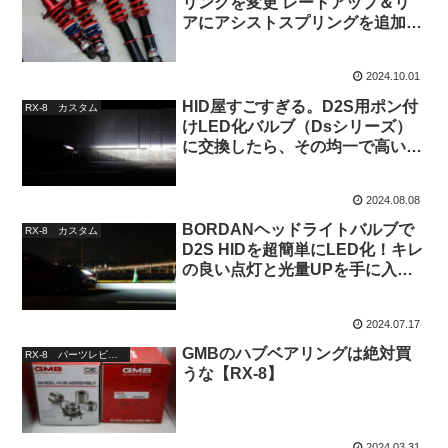
リングを変更 レートアップ＆リ
アにアシストスプリングを追加＠
177114km
2024.10.01
HID屋すごすぎる。D2S用ポン付
RX-8 カスタム
けLED化バルブ（Dsシリーズ）
に交換したら、その均一で高い明
るさに驚いた【RX-8】
2024.08.08
BORDANヘッドライトバルブで
RX-8 カスタム
D2S HIDを超簡単にLED化！キレ
の良い点灯と光量UPを手に入れ
たが…【RX-8】
2024.07.17
GMBのハブベアリングは絶対買
RX-8 パーツレビュー
うな【RX-8】
2024.03.31