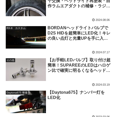
ヤ交換・ヘッドライト再塗装・自
作ラムエアダクトの補修・ラジエ
ーターの隙間埋め・HID屋のLED
バルブに交換＠177041km
2024.08.06
BORDANヘッドライトバルブで
RX-8 カスタム
D2S HIDを超簡単にLED化！キレ
の良い点灯と光量UPを手に入れ
たが…【RX-8】
2024.07.17
【お手軽LEDバルブ】取り付け超
その他
簡単！SUPAREEのLEDはハロゲ
ン比で確実に明るくなるヘッドラ
イトバルブ【PR】
2024.03.19
【Daytona675】ナンバー灯を
Daytona675 整備
LED化
2023.03.06