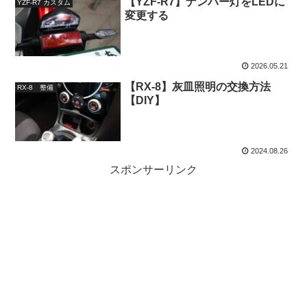
【YZF-R7】ナンバー灯をLEDに
YZF-R7 カスタム
変更する
2026.05.21
【RX-8】灰皿照明の交換方法
RX-8 整備
【DIY】
2024.08.26
スポンサーリンク