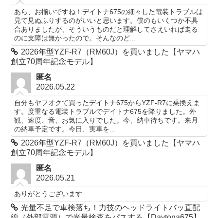
あら、お揃いですね！デイトナ675の細々した電装トラブルは
見て見ぬふりするのがいいと思います。僕のもいくつか不具
合ありましたが、そういうものだと理解してさえいれば走る
のに支障は無かったので。そんなのど...
2026年型YZF-R7（RM60J）を買いました【ヤマハ
創立70周年記念モデル】
匿名
2026.05.22
自分もヤフオクて買ったデイトナ675からYZF-R7に乗換えま
す。度重なる電装トラブルでデイトナ675を降りました。外
観、速度、音、お気に入りでした。今、納車待ちです。来月
の納車予定です。今日、実車を...
2026年型YZF-R7（RM60J）を買いました【ヤマハ
創立70周年記念モデル】
匿名
2026.05.21
ありがとうございます
光量不足で車検落ち！力技のヘッドライトバッ直配
線（外部電源）で光量検査をパスする【Daytona675】