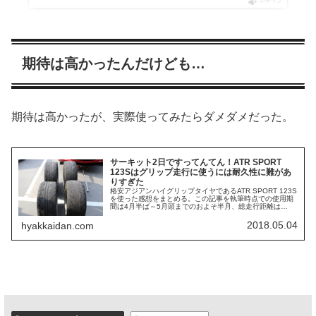
ポチップ
期待は高かったんだけども…
期待は高かったが、実際使ってみたらダメダメだった。
サーキット2日ですってんてん！ATR SPORT
123Sはグリップ走行に使うには耐久性に難があ
りすぎた
格安アジアンハイグリップタイヤであるATR SPORT 123S
を使った感想をまとめる。この記事を執筆時点での使用期
間は4月半ば～5月頭までのおよそ半月、総走行距離は
1062kmで、およそ700km時点で前後をローテーションし
た。サーキット...
2018.05.04
hyakkaidan.com