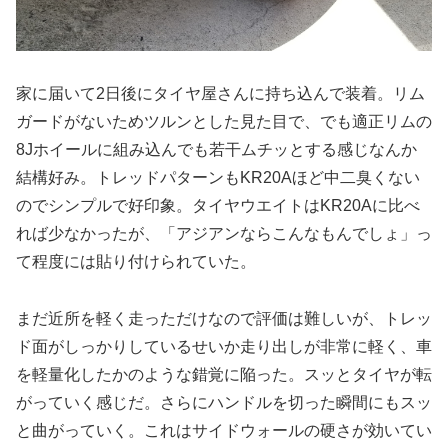
家に届いて2日後にタイヤ屋さんに持ち込んで装着。リム
ガードがないためツルンとした見た目で、でも適正リムの
8Jホイールに組み込んでも若干ムチッとする感じなんか
結構好み。トレッドパターンもKR20Aほど中二臭くない
のでシンプルで好印象。タイヤウエイトはKR20Aに比べ
れば少なかったが、「アジアンならこんなもんでしょ」っ
て程度には貼り付けられていた。
まだ近所を軽く走っただけなので評価は難しいが、トレッ
ド面がしっかりしているせいか走り出しが非常に軽く、車
を軽量化したかのような錯覚に陥った。スッとタイヤが転
がっていく感じだ。さらにハンドルを切った瞬間にもスッ
と曲がっていく。これはサイドウォールの硬さが効いてい