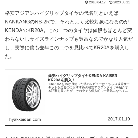
2018.04.17
2023.03.21
格安アジアンハイグリップタイヤの代名詞といえば
NANKANGのNS-2Rで、それとよく比較対象になるのが
KENDAのKR20A。この二つのタイヤは値段もほとんど変
わらないしサイズラインナップも豊富なのでかなり人気だ
し、実際に僕も去年この二つを見比べてKR20Aを購入し
た。
爆安ハイグリップタイヤKENDA KAISER
KR20Aを購入！
※KR20Aを15か月使った後のレビューはこちら↓↓以前サー
キットを走るのにおすすめの格安アジアンタイヤを紹介す
る記事を書いたが、その中でも個人的に一番気になってい
たのがZESTINOのACROVA07Aだった。今使っている
ATR-SPOR...
2017.01.19
hyakkaidan.com