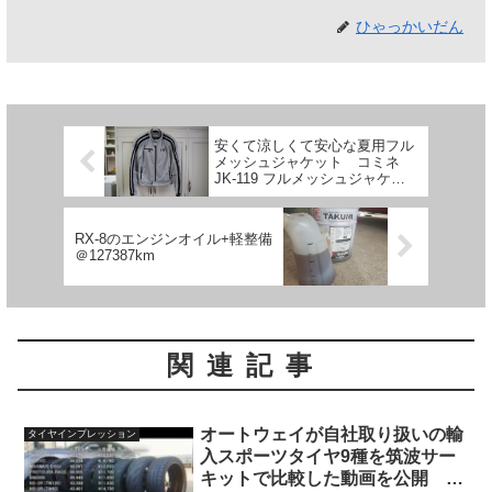
ひゃっかいだん
安くて涼しくて安心な夏用フル
メッシュジャケット コミネ
JK-119 フルメッシュジャケッ
ト-シン
RX-8のエンジンオイル+軽整備
＠127387km
関連記事
オートウェイが自社取り扱いの輸
タイヤインプレッション
入スポーツタイヤ9種を筑波サー
キットで比較した動画を公開 コ