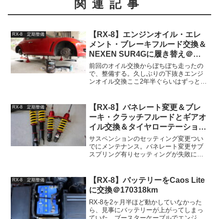
関連記事
【RX-8】エンジンオイル・エレ
RX-8 定期整備
メント・ブレーキフルード交換＆
NEXEN SUR4Gに履き替え＠
161084km
前回のオイル交換からぼちぼち走ったの
で、整備する。久しぶりの下抜きエンジ
ンオイル交換ここ2年半ぐらいはずっとエ
ンジンオイルを上抜きしていたので、今
回は久しぶりにドレンボルトから下抜き
する。何となくだけどオイルパンの底に
【RX-8】バネレート変更＆ブレ
RX-8 定期整備
汚れが溜まってたりした...
ーキ・クラッチフルードとギアオ
イル交換＆タイヤローテーション
＠181067km
サスペンションのセッティング変更つい
でにメンテナンス。バネレート変更サブ
スプリング有りセッティングが失敗に終
わったので元のバネレートに戻していた
のだが、やっぱりレートアップの必要性
を感じずにはいられなかったので、サス
【RX-8】バッテリーをCaos Lite
RX-8 定期整備
セッティングを変更する。...
に交換＠170318km
RX-8を2ヶ月半ほど動かしていなかった
ら、見事にバッテリーが上がってしまっ
ていた。ブースターケーブルでエンジン