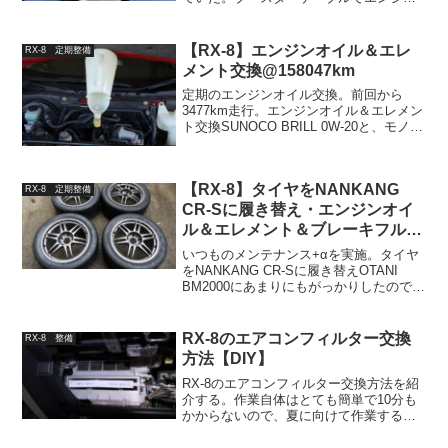
をかけてしばらく充電させても、一度エ
ンジンを切ってしまうと再始動できるパ
ワーがバッテリーになかった。放置期間
【RX-8】エンジンオイル＆エレ
RX-8 定期整備
に入る前からバッテリ...
メント交換@158047km
定期のエンジンオイル交換。前回から
3477km走行。エンジンオイル＆エレメン
ト交換SUNOCO BRILL 0W-20と、モノタ
ロウのMO-14Aを交換。いつも通り上抜き
での作業なので手も汚さずサクッとでき
るのがいい。前回の交換時に「オイル...
【RX-8】タイヤをNANKANG
RX-8 定期整備
CR-Sに履き替え・エンジンオイ
ル＆エレメント＆ブレーキフルー
ド交換・エアクリ掃除・車高調メ
いつものメンテナンス+αを実施。タイヤ
ンテナンス＠177203km
をNANKANG CR-Sに履き替えOTANI
BM2000にあまりにもがっかりしたので
NANKANG CR-Sをほぼ衝動買い。タイヤ
は1.5万円/本までのマイルールをぶち破
り、タイヤの過去最高金額を更...
RX-8のエアコンフィルター交換
RX-8 整備
方法【DIY】
RX-8のエアコンフィルター交換方法を紹
介する。作業自体はとても簡単で10分も
かからないので、夏に向けて作業するの
がオススメ。エアコンフィルターの交換
まずはフィルターを用意。マツダ車では