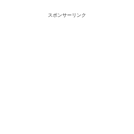
MPVと共通らしい。純正品は高いので社
外品を用意したが...
スポンサーリンク