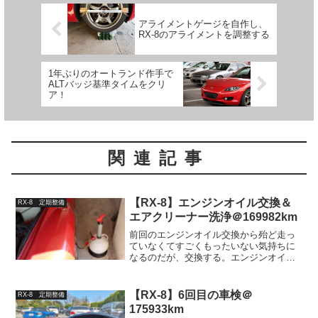
アライメントゲージを自作し、
RX-8のアライメントを調整する
1年ぶりのオートランド作手で
ALTバッジ基準タイムをクリ
ア！
関連記事
【RX-8】エンジンオイル交換＆
RX-8 定期整備
エアクリーナー洗浄＠169982km
前回のエンジンオイル交換から殆ど走っ
ていなくてすごくもったいない気持ちに
なるのだが、交換する。エンジンオイル
交換いつも通り上抜きでオイルを抜き、
入れるオイルはDAYTONA Pro-Spec
ZR25 T3R SP2。エアフィルターの洗浄
【RX-8】6回目の車検＠
RX-8 定期整備
K...
175933km