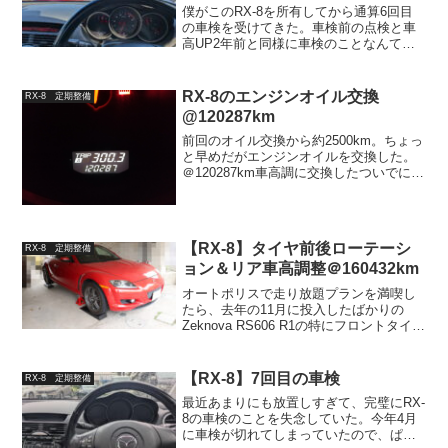
僕がこのRX-8を所有してから通算6回目
の車検を受けてきた。車検前の点検と車
高UP2年前と同様に車検のことなんてす
っかり忘れていたので、車検切れになる
ギリギリになってようやく点検を開始。
と言っても最近ほとんど乗れてないし、
RX-8のエンジンオイル交換
RX-8 定期整備
基本的には車高を上...
@120287km
前回のオイル交換から約2500km。ちょっ
と早めだがエンジンオイルを交換した。
＠120287km車高調に交換したついでに作
業。変えたのは前回と同じくTAKUMI X-
TREME 0W-40。抜いたオイルはもちろん
汚れてはいたが、美浜サーキッ...
【RX-8】タイヤ前後ローテーシ
RX-8 定期整備
ョン＆リア車高調整＠160432km
オートポリスで走り放題プランを満喫し
たら、去年の11月に投入したばかりの
Zeknova RS606 R1の特にフロントタイヤ
が結構無くなってしまった。セッティン
グ的にもリアをもっと動かしたいと思っ
たので、その辺の調整も行う。タイヤロ
【RX-8】7回目の車検
RX-8 定期整備
ーテーシ...
最近あまりにも放置しすぎて、完璧にRX-
8の車検のことを失念していた。今年4月
に車検が切れてしまっていたので、ぱっ