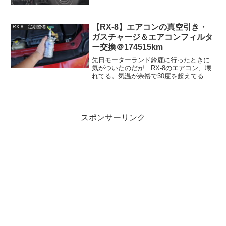
と更新しよう。RX-8 7回目の車検去年に
車高を上げたり今年の1月にタイヤ交換を
したときにざっくり点検していたが、特
に車検に落...
【RX-8】エアコンの真空引き・
RX-8 定期整備
ガスチャージ＆エアコンフィルタ
ー交換＠174515km
先日モーターランド鈴鹿に行ったときに
気がついたのだが…RX-8のエアコン、壊
れてる。気温が余裕で30度を超えてる真
夏日の中、「扇風機かな？」ってぐらい
の風しか送られてこない車を運転するの
は苦痛で仕方がなかった。とっとと直し
たい。RX-8のエ...
スポンサーリンク