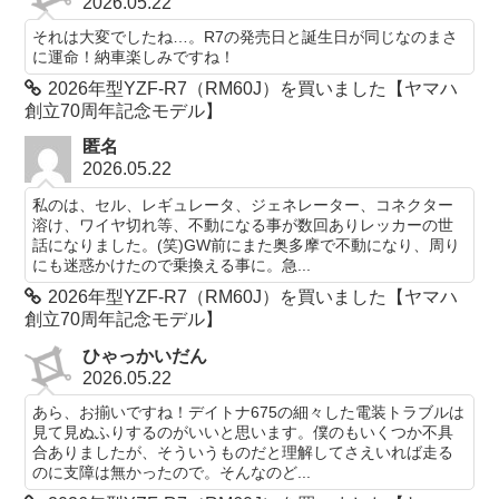
2026.05.22
それは大変でしたね…。R7の発売日と誕生日が同じなのまさ
に運命！納車楽しみですね！
2026年型YZF-R7（RM60J）を買いました【ヤマハ
創立70周年記念モデル】
匿名
2026.05.22
私のは、セル、レギュレータ、ジェネレーター、コネクター
溶け、ワイヤ切れ等、不動になる事が数回ありレッカーの世
話になりました。(笑)GW前にまた奥多摩で不動になり、周り
にも迷惑かけたので乗換える事に。急...
2026年型YZF-R7（RM60J）を買いました【ヤマハ
創立70周年記念モデル】
ひゃっかいだん
2026.05.22
あら、お揃いですね！デイトナ675の細々した電装トラブルは
見て見ぬふりするのがいいと思います。僕のもいくつか不具
合ありましたが、そういうものだと理解してさえいれば走る
のに支障は無かったので。そんなのど...