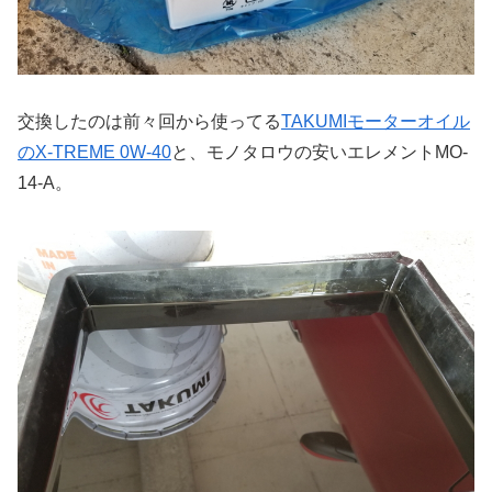
交換したのは前々回から使ってる
TAKUMIモーターオイル
のX-TREME 0W-40
と、モノタロウの安いエレメントMO-
14-A。