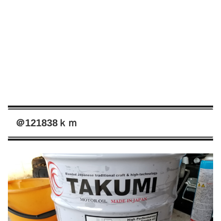
＠121838ｋｍ