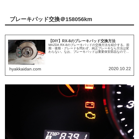
ブレーキパッド交換＠158056km
【DIY】RX-8のブレーキパッド交換方法
MAZDA RX-8のブレーキパッドの交換方法を紹介する。前
期・後期・グレードを問わず、純正ブレーキなら方法は変
わらない。なお、ブレーキパッドは重要保安部品なので、
交換作業に不安がある方は決して一人では行わず、できな
い場合は素直に陸運局認定...
2020.10.22
hyakkaidan.com