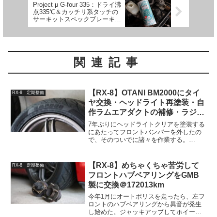
Project μ G-four 335：ドライ沸
点335℃＆カッチリ系タッチの
サーキットスペックブレーキフ
ルード【レビュー】
関連記事
【RX-8】OTANI BM2000にタイ
RX-8 定期整備
ヤ交換・ヘッドライト再塗装・自
作ラムエアダクトの補修・ラジエ
ーターの隙間埋め・HID屋のLED
7年ぶりにヘッドライトクリアを塗装する
バルブに交換＠177041km
にあたってフロントバンパーを外したの
で、そのついでに諸々を作業する。
OTANI BM2000にタイヤ交換シバタイヤ
TW200が無くなったので、次のタイヤと
してOTANI BM2000をチョイス。馴染の
【RX-8】めちゃくちゃ苦労して
RX-8 定期整備
車...
フロントハブベアリングをGMB
製に交換＠172013km
今年1月にオートポリスを走ったら、左フ
ロントのハブベアリングから異音が発生
し始めた。ジャッキアップしてホイール