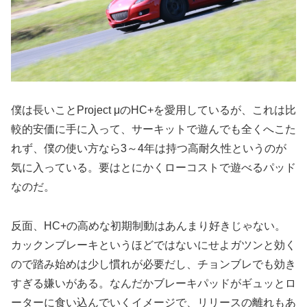
僕は長いことProject μのHC+を愛用しているが、これは比
較的安価に手に入って、サーキットで遊んでも全くへこた
れず、僕の使い方なら3～4年は持つ高耐久性というのが
気に入っている。要はとにかくローコストで遊べるパッド
なのだ。
反面、HC+の高めな初期制動はあんまり好きじゃない。
カックンブレーキというほどではないにせよガツンと効く
ので踏み始めは少し慣れが必要だし、チョンブレでも効き
すぎる嫌いがある。なんだかブレーキパッドがギュッとロ
ーターに食い込んでいくイメージで、リリースの離れもあ