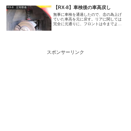
パーだけだったが、流石に17万kmも走っ
て一回もオーバーホールしていないのは
【RX-8】車検後の車高戻し
RX-8 定期整備
良くないので、前後...
無事に車検を通過したので、念の為上げ
ていた車高を元に戻す。リアに関しては
完全に元通りに、フロントは今までより
ケース長で3mm短くセットした。これは
ショートスタビリンク導入によってリア
の安定感がかなり上がった反面、少しフ
ロントのアンダーが気に...
スポンサーリンク