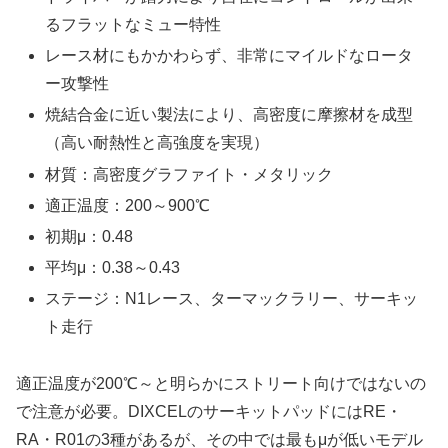
るフラットなミュー特性
レース材にもかかわらず、非常にマイルドなロータ
ー攻撃性
焼結合金に近い製法により、高密度に摩擦材を成型
（高い耐熱性と高強度を実現）
材質：高密度グラファイト・メタリック
適正温度：200～900℃
初期μ：0.48
平均μ：0.38～0.43
ステージ：N1レース、ターマックラリー、サーキッ
ト走行
適正温度が200℃～と明らかにストリート向けではないの
で注意が必要。DIXCELのサーキットパッドにはRE・
RA・R01の3種があるが、その中では最もμが低いモデル