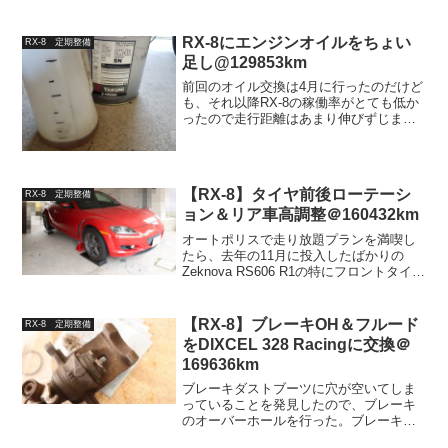
を揺らしてみるとほんの僅かにガタツキ
がある。これはもう完全にハブベアリン
グの破損なので、交換するしか無い。サ
RX-8にエンジンオイルをちょい
RX-8 定期整備
ーキットを走りまくって...
足し@129853km
前回のオイル交換は4月に行ったのだけど
も、それ以降RX-8の稼働率がとても低か
ったので走行距離はあまり伸びずじま
い。2400km走ったのでオイル交換しても
いいかなという感じはあるが、手持ちの
オイル量が残り少ないのと、直後に
2000km以上走...
【RX-8】タイヤ前後ローテーシ
RX-8 定期整備
ョン＆リア車高調整＠160432km
オートポリスで走り放題プランを満喫し
たら、去年の11月に投入したばかりの
Zeknova RS606 R1の特にフロントタイヤ
が結構無くなってしまった。セッティン
グ的にもリアをもっと動かしたいと思っ
たので、その辺の調整も行う。タイヤロ
【RX-8】ブレーキOH＆フルード
RX-8 定期整備
ーテーシ...
をDIXCEL 328 Racingに交換＠
169636km
ブレーキダストブーツに穴が空いてしま
っていることを発見したので、ブレーキ
のオーバーホールを行った。ブレーキOH
ブーツに穴が空いていたのはリアキャリ