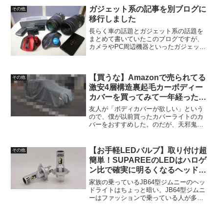
ガジェット系の記事を別ブログに
その他
移行しました
長らく車の話題とガジェット系の話題を
まとめて書いていたこのブログですが、
カメラやPC周辺機器といったガジェット
系の話題は別のブログで書くことにしま
した。まだ一部リンクがおかしい部分も
ありますが、よろしくお願いいたしま
【買うな】Amazonで売られてる
す。
その他
激安4層構造裏起毛カーボディー
カバーを買ってみて一年経った結
果
友人が「ボディカバーが欲しい」という
ので、僕が以前買ったカバーライトのカ
バーをおすすめした。のだが、天邪鬼な
友人は試しにAmazonで売られている、商
品写真上はカバーライトと同じように見
えるが価格が1/3ぐらいの激安カバーを買
【お手軽LEDバルブ】取り付け超
その他
ってきた。面白...
簡単！SUPAREEのLEDはハロゲ
ン比で確実に明るくなるヘッドラ
イトバルブ【PR】
家族の乗っているJB64型ジムニーのヘッ
ドライトはちょっと暗い。JB64型ジムニ
ーはファッションで乗っている人が多い
せいか、街中でよく見るのは最上位XCグ
レードのLEDヘッドライトが付いている