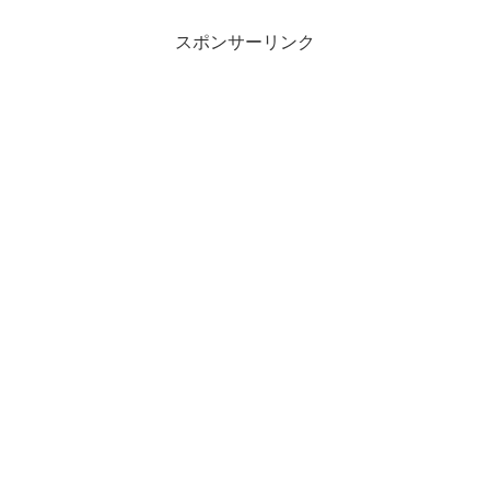
モデルなのだが、我が家のジムニーは中
間グレードの...
スポンサーリンク