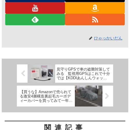
ひゃっかいだん
見守りGPSで車の盗難対策して
みる 監視用GPSはこれで十分
では【KDDIあんしんウォッチ
ャー】
【買うな】Amazonで売られて
る激安4層構造裏起毛カーボデ
ィーカバーを買ってみて一年経
った結果
関連記事