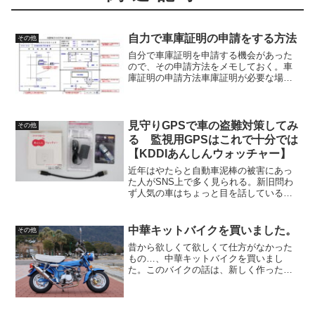
自力で車庫証明の申請をする方法
その他
自分で車庫証明を申請する機会があった
ので、その申請方法をメモしておく。車
庫証明の申請方法車庫証明が必要な場合
車庫証明新車や中古の自動車を新しく購
入したり、住所が変わったりしたときに
取得が必要になる。普通車の場合は一部
地域を除き車庫証明は必須...
見守りGPSで車の盗難対策してみ
その他
る 監視用GPSはこれで十分では
【KDDIあんしんウォッチャー】
近年はやたらと自動車泥棒の被害にあっ
た人がSNS上で多く見られる。新旧問わ
ず人気の車はちょっと目を話している間
にパクられ、バラされ、海外に流されて
いくらしい。特に関東圏では、ほぼ毎日
のように誰かの車が盗まれたという話が
中華キットバイクを買いました。
その他
あるように見える。イチ...
昔から欲しくて欲しくて仕方がなかった
もの…、中華キットバイクを買いまし
た。このバイクの話は、新しく作ったブ
ログとYouTubeチャンネルにて配信して
いきます。お時間があればこちらもご覧
ください。