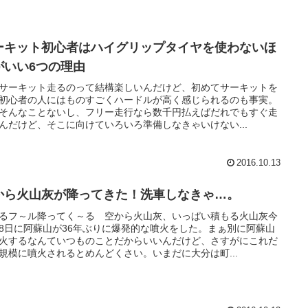
ーキット初心者はハイグリップタイヤを使わないほ
がいい6つの理由
サーキット走るのって結構楽しいんだけど、初めてサーキットを
初心者の人にはものすごくハードルが高く感じられるのも事実。
そんなことないし、フリー走行なら数千円払えばだれでもすぐ走
んだけど、そこに向けていろいろ準備しなきゃいけない...
2016.10.13
から火山灰が降ってきた！洗車しなきゃ…。
るフ～ル降ってく～る 空から火山灰、いっぱい積もる火山灰今
8日に阿蘇山が36年ぶりに爆発的な噴火をした。まぁ別に阿蘇山
火するなんていつものことだからいいんだけど、さすがにこれだ
規模に噴火されるとめんどくさい。いまだに大分は町...