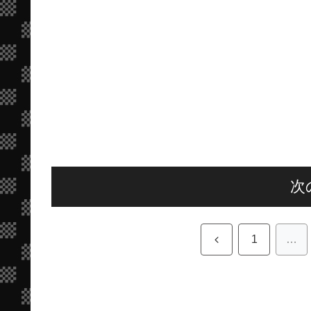
次
前
1
…
へ