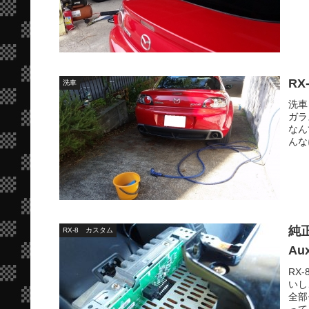
R
洗車
洗車
ガラ
なん
んな
純
RX-8 カスタム
Au
RX
いし
全部
って