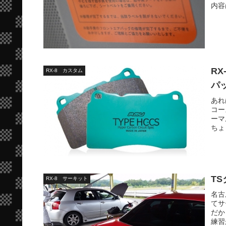
内容
R
RX-8 カスタム
パ
あれ
コー
ーマ
ちょ
T
RX-8 サーキット
名古
てサ
だか
練習