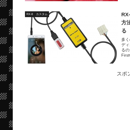
R
RX-8 カスタム
方法
る
多く
ディ
るの
Firs
スポ