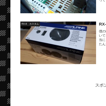
R
RX-8 カスタム
僕の
いて
当に
たん
スポ