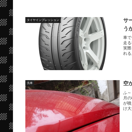
サ
タイヤインプレッション
う
車で
走る
実際
れる
空
洗車
ふ～
月の
が噴
け大