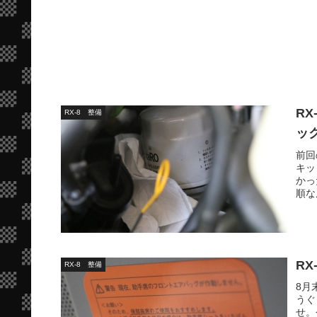
R
RX-8 整備
ッ
前回
キッ
かっ
順な
R
RX-8 整備
8月
うぐ
せ。