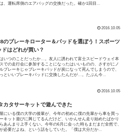
は、運転席側のエアバッグの交換だった。確か1回目...
2016.10.05
X-8のブレーキローター＆パッドを選ぼう！スポーツ
ッドはどれが買い？
はいつのことだったか…。友人に誘われて富士スピードウェイ本
スでの走行会に参加することになったはいいものの、さすがにノ
ルブレーキじゃブレーキパッドが炭になって死んでしまうので、
っといいブレーキパッドに交換したんだが…。たぶん今...
2016.10.05
Sタカタサーキットで遊んできた
屋にいる僕の大学の後輩が、今年の初めに僕の先輩から車を買っ
ーキット遊びに興じてるんだけど、いかんせん走り始めたばかり
らあんまり上手くない。今年の6月に会った時もまだまだ全然で、
が必要だよね、という話をしていた。「僕は大分だか...