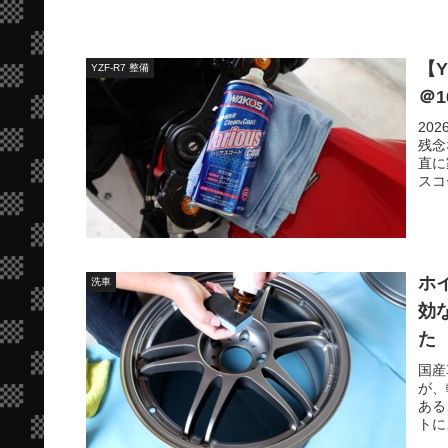
【
YZF-R7 整備
＠1
20
残念
直に
スコ
ホ
洗車
効
た
国産
が、
ある
トに