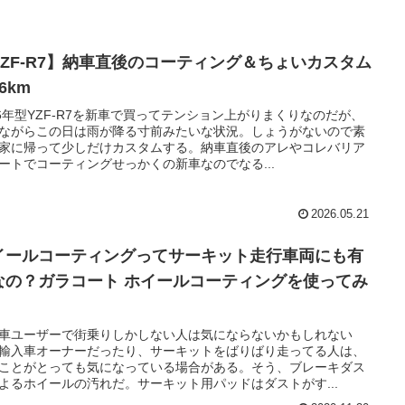
YZF-R7】納車直後のコーティング＆ちょいカスタム
6km
26年型YZF-R7を新車で買ってテンション上がりまくりなのだが、
ながらこの日は雨が降る寸前みたいな状況。しょうがないので素
家に帰って少しだけカスタムする。納車直後のアレやコレバリア
ートでコーティングせっかくの新車なのでなる...
2026.05.21
イールコーティングってサーキット走行車両にも有
なの？ガラコート ホイールコーティングを使ってみ
車ユーザーで街乗りしかしない人は気にならないかもしれない
輸入車オーナーだったり、サーキットをばりばり走ってる人は、
ことがとっても気になっている場合がある。そう、ブレーキダス
よるホイールの汚れだ。サーキット用パッドはダストがす...