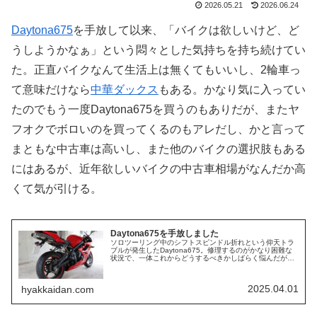
2026.05.21
2026.06.24
Daytona675
を手放して以来、「バイクは欲しいけど、ど
うしようかなぁ」という悶々とした気持ちを持ち続けてい
た。正直バイクなんて生活上は無くてもいいし、2輪車っ
て意味だけなら
中華ダックス
もある。かなり気に入ってい
たのでもう一度Daytona675を買うのもありだが、またヤ
フオクでボロいのを買ってくるのもアレだし、かと言って
まともな中古車は高いし、また他のバイクの選択肢もある
にはあるが、近年欲しいバイクの中古車相場がなんだか高
くて気が引ける。
Daytona675を手放しました
ソロツーリング中のシフトスピンドル折れという仰天トラ
ブルが発生したDaytona675。修理するのがかなり困難な
状況で、一体これからどうするべきかしばらく悩んだが、
ついに結論を出した。それが…さらばDaytona675 楽し
いバイクでしたバ…
2025.04.01
hyakkaidan.com