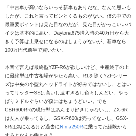
「中古車が高いならいっそ新車もありだな」なんて思いも
したが、これと言ってピンとくるものがない。僕の中での
最重要ポイントは見た目なのだが、見た目がかっこいいバ
イクは基本的に高い。Daytona675購入時の40万円から大
きく予算は上乗せになるのはしょうがないが、新車なら
100万円代前半で買いたい。
本音で言えば最終型YZF-R6が欲しいけど、生産終了の上
に最終型は中古相場がやたら高い。R1を除くYZFシリー
ズは中央の小型丸ヘッドライトが好みではないし、とはい
ってリッターSSは高いし速すぎるし色々しんどい。やっ
ぱりミドルぐらいが僕にはちょうどいい。でも
CBR600RRの現行型はあんまり好きじゃないし、ZX-6R
は友人が乗ってるし、GSX-R600は売ってないし、GSX-
8Rは気になるけど過去に
Ninja250R
に乗ってた経験から
するとなんか飽きそう。