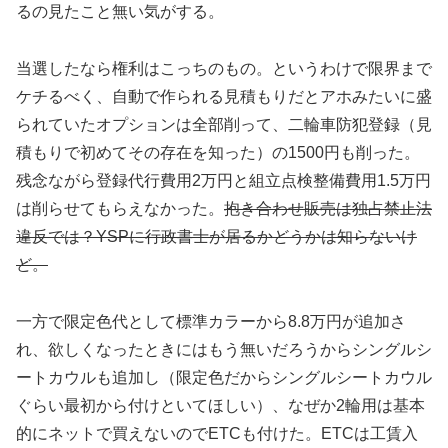
るの見たこと無い気がする。
当選したなら権利はこっちのもの。というわけで限界まで
ケチるべく、自動で作られる見積もりだとアホみたいに盛
られていたオプションは全部削って、二輪車防犯登録（見
積もりで初めてその存在を知った）の1500円も削った。
残念ながら登録代行費用2万円と組立点検整備費用1.5万円
は削らせてもらえなかった。
抱き合わせ販売は独占禁止法
違反では？YSPに行政書士が居るかどうかは知らないけ
ど。
一方で限定色代として標準カラーから8.8万円が追加さ
れ、欲しくなったときにはもう無いだろうからシングルシ
ートカウルも追加し（限定色だからシングルシートカウル
ぐらい最初から付けといてほしい）、なぜか2輪用は基本
的にネットで買えないのでETCも付けた。ETCは工賃入