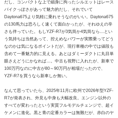
だし、コンパクトな上で細身に拘ったシルエットはレース
バイクっぽさがあって魅力的だし、それでいて
Daytona675より気軽に乗れそうなのがいい。Daytona675
の130馬力は恐ろしく速くて面白かったが、それゆえの辛
さも伴っていた。もしYZF-R7が3気筒か4気筒なら…とい
う気持ちは当然あって、控えめなパワーが実際乗ってどう
なのかは気になるポイントだが、現行車種の中では値段も
含めて一番魅力的に見える。あとはダミーダクトに丸目単
眼さえどうにかなれば…。中古も視野に入れたが、新車で
100万円なのに中古が80～90万円が相場だったので、
YZF-R7を買うなら新車しか無い。
なんて思っていたら、2025年11月に欧州で2026年型YZF-
R7が発表され、外見も中身も大幅改良。エンジン以外の
すべてが変わったという実質フルモデルチェンジで、超イ
ケメンに進化。黒と青の定番カラーは無難だが、赤白のヤ