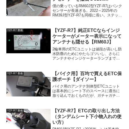
僕の乗っているRM60J型YZF-R7はバンク
センサーが長過ぎる。2022～2025年の
RM39J型YZF-R7も同様に長い。ステップ
位置が高いため普通に走っていてバンク
センサーが擦るようなことはなく、別に
走行には支障がないのだが、意外と横...
【YZF-R7】純正ETCならインジ
YZF-R7 整備
ケーターがメーター表示になって
アンテナも隠せる【RM60J】
2輪車用のETCユニットは値段が高いし防
水防塵のためにやたらゴツいし、さらに
アンテナやインジケーターランプまで取
り付けられて見た目もあまり良くない。
ただ、実は2026年～のRM60J型YZF-R7
に純正ETCを取り付けると、ちょっとい
【バイク用】百均で買えるETC保
YZF-R7 整備
いこと...
護ポーチ【ダイソー】
バイク用のアンテナ別体型ETCユニット
は基本的にシート下のスペースに適当に
放り込んでおくものだが、ガチャガチャ
暴れると困るので適当なケースやポーチ
に入れておいたりするらしい。参照：と
ころが、例えばヤマハの純正品「ETCポ
【YZF-R7】ETCの取り出し方法
YZF-R7 整備
ーチ3」だとなんと定...
（タンデムシート下小物入れの使
い方）