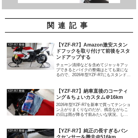
関連記事
【YZF-R7】Amazon激安スタン
YZF-R7 整備
ドフックを取り付けて前後をスタ
ンドアップする
チェーン清掃などを含めてジャッキアッ
プできるとバイクの整備はとても楽にな
るので、2026年型YZF-R7にもスタンドフ
ックを取り付ける。またフロントをスタ
ンドアップするためのステムホールが蓋
されているので、それも紹介する。
【YZF-R7】納車直後のコーティ
YZF-R7 整備
Amazonの激安...
ング＆ちょいカスタム＠16km
2026年型YZF-R7を新車で買ってテンショ
ン上がりまくりなのだが、残念ながらこ
の日は雨が降る寸前みたいな状況。しょ
うがないので素直に家に帰って少しだけ
カスタムする。納車直後のアレやコレバ
リアスコートでコーティングせっかくの
【YZF-R7】純正の長すぎるバン
YZF-R7 整備
新車なのでなる...
クセンサーを撤去＠516km