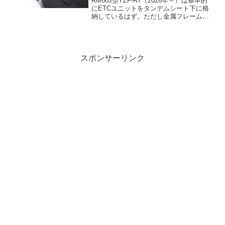
RM60J型YZF-R7（2026年～）は基本的
にETCユニットをタンデムシート下に格
納しているはず。ただし金属フレームが
あるせいで、単にタンデムシートを外す
だけではアクセスできない。2022～2025
年式のYZF-R7も同様の作りになって...
スポンサーリンク