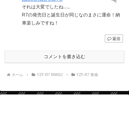
それは大変でしたね…。
R7の発売日と誕生日が同じなのまさに運命！納
車楽しみですね！
返信
コメントを書き込む
ホーム
YZF-R7 RM60J
YZF-R7 整備