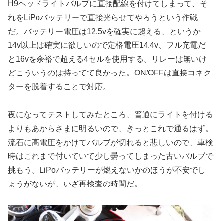
H9ヘッドライトバルブに直接配線を付けてしまって、そ
れをLiPoバッテリーで直接光らせてやろうという作戦
だ。バッテリー電圧は12.5vを確実に超える、というか
14v以上は確実に欲しいので定格電圧14.4v、フル充電だ
と16vを余裕で超える4セルを使用する。リレーは無いけ
どこういうのは持ってて良かった。ON/OFFは直接コネク
ターを脱着することで対応。
夜になってテストしてみたところ、普通にライトを付ける
よりもあからさまに明るいので、きっとこれで通るはず。
流石に高電圧をかけてバルブが切れると悲しいので、車検
時はこれまで付いていて少し曇ってしまった古いバルブで
挑もう。LiPoバッテリーが燃えないかのほうが不安でし
ょうがないが、いざ再検査の時間だ。