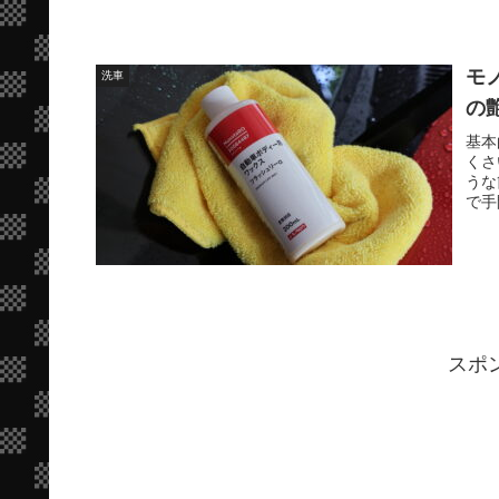
モ
洗車
の
基本
くさ
うな
で手
スポ