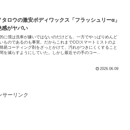
ノタロウの激安ボディワックス「フラッシュリーα」
艶感がヤバい
的に僕は洗車が嫌いではないのだけども、一方でやっぱりめんど
いものであるのも事実。だからこれまでCCIスマートミストのよ
簡易コーティング剤をざっとかけて、汚れがつきにくくすること
間を減らすようにしていた。しかし最近その手のコー...
2026.06.09
ンサーリンク