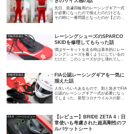
きのサイズ感の話
先日、急遽四輪用のレーシングギア一式
が必要になったので揃えたのだけども、
その時に一番問題となったのが【どのサ
イズを選ぶか】ということ。ブランドや
モデルについては正直なところほぼ価格
とデザインで選んでしまってもいいとは
レーシングシューズのSPARCO
思うのだけど（各社ミドル...
四輪用装備品
SKIDを修理してもらった話
僕はサーキットを走る時は基本的にレー
シングシューズを履くようにしているの
だけど、このシューズが少し壊れてしま
った。当然のことながら普段は押入れの
中にあるし、サーキットでも車を運転す
る時以外は履かないようにしてあるの
FIA公認レーシングギアを一気に
四輪用装備品
で、こんな簡単に壊れてしま...
揃えた話
人生いろいろあるもので、割と急ぎでFIA
公認のレーシングギア一式が必要になっ
てしまった。新型コロナウイルスの影響
を僕も多少受けたのでこの時期に出費が
あるのはちょっと躊躇したのだが、必要
なものは仕方がない…。そして僕の特別
【レビュー】BRIDE ZETA 4：日
定額給付金（+預金）...
RX-8 パーツレビュー
常使いも考慮された超高剛性のフ
ルバケットシート