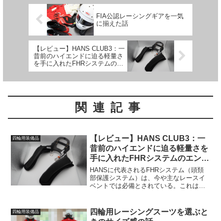
FIA公認レーシングギアを一気
に揃えた話
【レビュー】HANS CLUB3：一
昔前のハイエンドに迫る軽量さ
を手に入れたFHRシステムのエ
ントリーモデル
関連記事
【レビュー】HANS CLUB3：一
四輪用装備品
昔前のハイエンドに迫る軽量さを
手に入れたFHRシステムのエント
リーモデル
HANSに代表されるFHRシステム（頭頚
部保護システム）は、今や主なレースイ
ベントでは必備とされている。これはい
わば首のシートベルトのようなもので、
クラッシュ時に首が伸びるのを抑え、衝
撃を大幅に低減してくれる品物。FHRシ
四輪用レーシングスーツを選ぶと
四輪用装備品
ステム×対応ヘルメ...