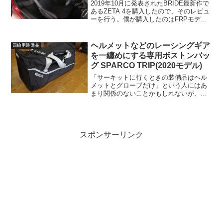
2019年10月に発表されたBRIDE最新作で
あるZETA 4を購入したので、そのレビュ
ーを行う。僕が購入したのはFRPモデル
のブラックカラー。重量はカタログスペ
ック通りの7.4kg。BRIDEスーパーシート
レールLFと組み合わせて使用して...
ヘルメットなどのレーシングギア
四輪用装備品
を一纏めにする専用ボストンバッ
グ SPARCO TRIP(2020モデル)
「サーキットに行くときの装備品はヘル
メットとグローブだけ」という人にはあ
まり関係のないことかもしれないが、そ
れ以外にもレーシングシューズにレーシ
ングスーツ、はたまたHANSデバイスや
耐火性のインナーなんて持っている人に
とって、これらのレーシ...
スポンサーリンク