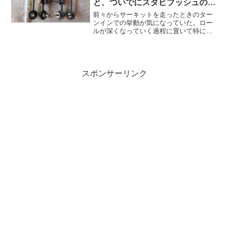
と、ついでにスタビブッシュのグ
リスアップ
前々からサーキットを走ったときのター
ンインでの挙動が気になっていた。ロー
ルが深くなっていく過程に置いて特にリ
ア周りのスタビリティが低く、突然スッ
ポ抜けるような動きをすることがよくあ
るのだ。僕のRX-8は純正マフラーという
超重量物がリアオーバ...
スポンサーリンク