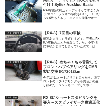
あるので、純正アルミ...
付け！Sylfex AuxMod Basic
RX-8前期の純正オーディオってすごくカ
ッコいい。ラジオの感度もいいし、CDだ
って6枚も入るし、エアコン操作やオーデ
ィオの状態まで全部センターの赤い液晶
パネルに表示されて、シンプルだけどま
とまってる印象がある。なのになぜ外部
【RX-8】7回目の車検
入力がないんだ…...
RX-8 定期整備
最近あまりにも放置しすぎて、完璧にRX-
8の車検のことを失念していた。今年4月
に車検が切れてしまっていたので、ぱっ
と更新しよう。RX-8 7回目の車検去年に
車高を上げたり今年の1月にタイヤ交換を
したときにざっくり点検していたが、特
に車検に落...
【RX-8】めちゃくちゃ苦労して
RX-8 定期整備
フロントハブベアリングをGMB
製に交換＠172013km
今年1月にオートポリスを走ったら、左フ
ロントのハブベアリングから異音が発生
し始めた。ジャッキアップしてホイール
を揺らしてみるとほんの僅かにガタツキ
がある。これはもう完全にハブベアリン
グの破損なので、交換するしか無い。サ
RX-8にショートスタビリンクを
RX-8 整備
ーキットを走りまくって...
導入～スタビライザー角度適正化