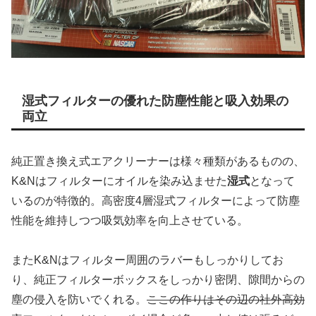
湿式フィルターの優れた防塵性能と吸入効果の
両立
純正置き換え式エアクリーナーは様々種類があるものの、
K&Nはフィルターにオイルを染み込ませた
湿式
となって
いるのが特徴的。高密度4層湿式フィルターによって防塵
性能を維持しつつ吸気効率を向上させている。
またK&Nはフィルター周囲のラバーもしっかりしてお
り、純正フィルターボックスをしっかり密閉、隙間からの
塵の侵入を防いでくれる。
ここの作りはその辺の社外高効