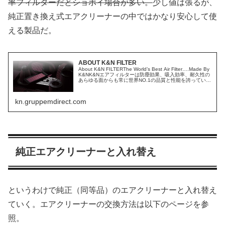
率フィルターだとショボイ場合が多い。
少し値は張るが、
純正置き換え式エアクリーナーの中ではかなり安心して使
える製品だ。
ABOUT K&N FILTER
About K&N FILTERThe World’s Best Air Filter….Made By
K&NK&Nエアフィルターは防塵効果、吸入効率、耐久性の
あらゆる面からも常に世界NO.1の品質と性能を誇っていま
す。 濾過性能と通気抵...
kn.gruppemdirect.com
純正エアクリーナーと入れ替え
というわけで純正（同等品）のエアクリーナーと入れ替え
ていく。エアクリーナーの交換方法は以下のページを参
照。