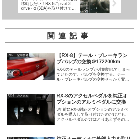
移動したい！RX-8にpivot 3-
drive · α (3DA)を取り付けて
1800km走ってみた
関連記事
【RX-8】テール・ブレーキラン
RX-8 定期整備
プバルブの交換＠172200km
RX-8のテールランプが片側切れてしまっ
ていたので、バルブを交換する。テー
ル・ブレーキバルブの交換せっかく変え
るならLEDバルブにしようかなぁと思っ
たのだけども、RX-8の場合は全部のブレ
ーキランプをLEDに交換すると消費電力
RX-8のアクセルペダルを純正オ
RX-8 カスタム
が減ってABS...
プションのアルミペダルに交換
3年前にRX-8純正オプションのアルミペ
ダルを購入して取り付けたのだけども、
アクセルペダルだけはとりあえずそのま
まにしておいた。ただ、やっぱりデザイ
ン上統一感が無いのと、現状の取り付け
ている社外アクセルペダルに思うことも
純正オーディオに外部入力を取り
RX-8 カスタム