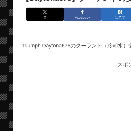
X
Facebook
はてブ
Triumph Daytona675のクーラント（冷
スポ