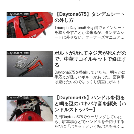
出てくるという曲者。ある程度の頻度で
きれいに掃除と注油をして上げる必要が
ある。そしてこのチェーンをシコシコと
【Daytona675】タンデムシート
Daytona675 整備
掃除することを、一体どこ...
の外し方
Triumph Daytona675は鍵でメインシート
を取り外すことが出来るが、タンデムシ
ートは外せない。オーナーズマニュアル
を持っている人ならまだしも、僕のよう
にヤフオクで現状車を買ってきた人には
わからないポイントなので紹介する。
ボルトが折れてネジ穴が死んだの
Daytona675 整備
Triu...
で、中華リコイルキットで修正す
る
Daytona675を整備していたら、明らかに
手応えが怪しいボルトがあった。面倒事
は避けたいのでゆっくり慎重にボルトを
外していたのだが、パキン！と悲しい音
が鳴ったと同時に、ボルトが破断してし
まった。折れたボルトを救出する（失
【Daytona675】ハンドルを切る
Daytona675 整備
敗）折れたボルト...
と鳴る謎のパキパキ音を解決【ハ
ンドルストッパー】
先日Daytona675でツーリングしていた
ら、駐車場などでハンドルを全切りする
たびに「パキッ」という板バネを弾くか
のような金属音が鳴ることに気がつい