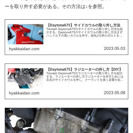
ーを取り外す必要がある。その方法は↓を参照。
【Daytona675】サイドカウルの取り外し方法
Triumph Daytona675のサイドカウルの取り外し方法を紹
介する。Daytona675のサイドカウルの取り外し方法まず
ハンドル下の黒いカウルを外す。緑丸の2本のボルトを外
せば取れる。フロントの内側を覗くと黒いカウルがあるの
で、そこ...
2023.05.03
hyakkaidan.com
【Daytona675】ラジエーターの外し方【DIY】
Triumph Daytona675のラジエーターの取り外し方を紹介
する。ラジエーターの外し方ラジエーターを外すためには
左右のサイドカウルを外し、クーラントを抜く必要があ
る。それぞれの方法は↓を参照。まず車体左側から、上下の
ホース（青）を外...
2023.05.08
hyakkaidan.com