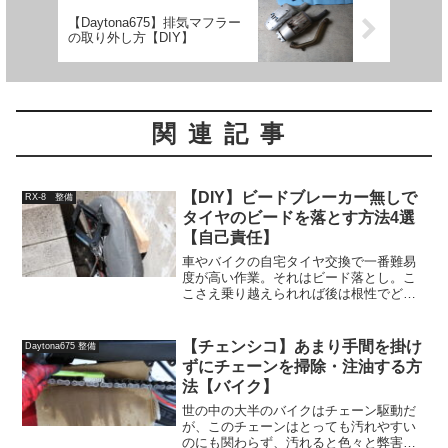
【Daytona675】排気マフラー
の取り外し方【DIY】
関連記事
【DIY】ビードブレーカー無しで
RX-8 整備
タイヤのビードを落とす方法4選
【自己責任】
車やバイクの自宅タイヤ交換で一番難易
度が高い作業。それはビード落とし。こ
こさえ乗り越えられれば後は根性でどう
にかなるのだが、ビード落としだけは根
性ではどうにもならない。ここ最近は格
安ビードブレーカーがインターネットで
【チェンシコ】あまり手間を掛け
Daytona675 整備
沢山売られているのでそう...
ずにチェーンを掃除・注油する方
法【バイク】
世の中の大半のバイクはチェーン駆動だ
が、このチェーンはとっても汚れやすい
のにも関わらず、汚れると色々と弊害が