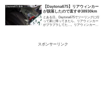
た。音的になにか重大なトラブルが発生
している感じはしないし、ばーっと見て
【Daytona675】リアウィンカー
Daytona675 整備
みても何が起こって...
が脱落したので直す＠38930km
とある日。Daytona675でツーリングに行
って家に帰ってきたら、リアウィンカー
がプラプラしてた…。リアウィンカーの
固定ボルト脱落リアウィンカーが脱落と
いうと、以前も直した通りウィンカーの
フレキシブル部分が折れるDaytona675の
持病...
スポンサーリンク