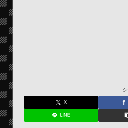
シ
X
LINE