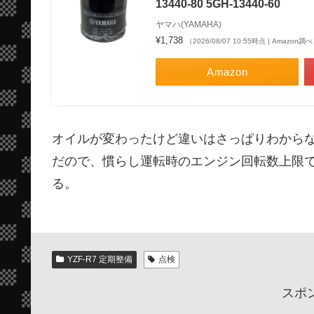
13440-80 5GH-13440-60
ヤマハ(YAMAHA)
¥1,738
（2026/08/07 10:55時点 | Amazon調
Amazon
オイルが変わったけど違いはさっぱりわから
だので、慣らし運転時のエンジン回転数上限で
る。
YZF-R7 定期整備
点検
スポ