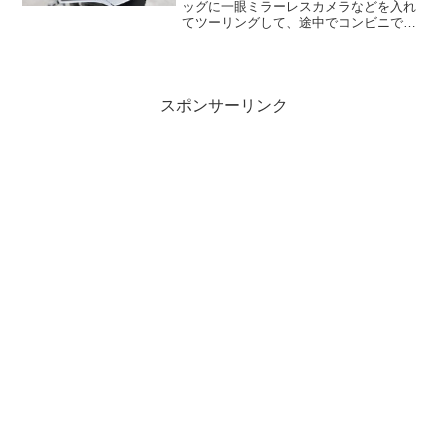
ッグに一眼ミラーレスカメラなどを入れ
てツーリングして、途中でコンビニで休
憩しているときにふと思った。…これ不
用心すぎるな。なんてったってシートバ
ックはバックルで固定されているだけだ
し、ファスナーに鍵...
スポンサーリンク