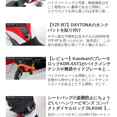
バイクツーリングと写真・動画撮影はす
ごく相性のいい趣味であると同時に、バ
イクでカメラを持ち運ぶのは非常に面倒
でもある。僕はかつてはリュックタイプ
のカメラバックを背負って走っていた
が、リュックを背負ってバイクに乗るの
【YZF-R7】DAYTONAのタンク
YZF-R7 カスタム
は案外ダルい。適当なサイズ...
パットを貼り付け
ヤマハ創立70周年記念モデルの2026年型
YZF-R7を買ったのだが、販売店に「この
赤の塗装が割と弱くてすぐ傷が入るの
で、タンクパッドは早めに貼ったほうが
いいですよ」と言われてしまった。塗装
代にわざわざ8.8万円も払っているの
【レビュー】Kaedearのブレーキ
YZF-R7 パーツレビュー
に…。DAYT...
ロックKDR-SST1がバイクメンテ
ナンスや簡易サイドブレーキとし
て便利
バイクのチェーンを掃除したり、オイル
交換やら何やらするときにメンテナンス
スタンドがあるととても便利。そしてそ
のメンテナンススタンドに掛ける時は、
フロントブレーキをかけておくと楽に上
げることが出来る。僕はいつも適当なバ
シートバッグの盗難防止にちょう
YZF-R7 パーツレビュー
ンドでフロントブレーキを...
どいい ヘンリービギンズ コンパ
クトダイヤルロック DLK040【レ
ビュー】
先日ヘンリービギンズのDH-710シートバ