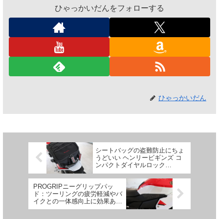
ひゃっかいだんをフォローする
ひゃっかいだん
シートバッグの盗難防止にちょ
うどいい ヘンリービギンズ コ
ンパクトダイヤルロック
DLK040【レビュー】
PROGRIPニーグリップパッ
ド：ツーリングの疲労軽減やバ
イクとの一体感向上に効果あり
【YZF-R7】