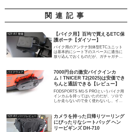
関連記事
【バイク用】百均で買えるETC保
YZF-R7 整備
護ポーチ【ダイソー】
バイク用のアンテナ別体型ETCユニット
は基本的にシート下のスペースに適当に
放り込んでおくものだが、ガチャガチャ
暴れると困るので適当なケースやポーチ
に入れておいたりするらしい。参照：と
ころが、例えばヤマハの純正品「ETCポ
7000円台の激安バイクインカ
バイクウェア
ーチ3」だとなんと定...
ム！TNICER T2(2025)は安価でき
ちんと通話できる【レビュー】
FODSPORTS M1-S PROというバイク用
インカムを持ってはいたのだが、ソロで
しか走らないので全く使わないし、イン
カムが付いていると風切り音が鬱陶しく
てしょうがないので手放してしまった。
ついでにいうと充電端子がmicroUSBなの
カメラを持った日帰りツーリング
YZF-R7 パーツレビュー
も...
にぴったりなシートバッグ ヘン
リービギンズ DH-710