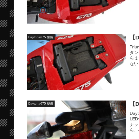
【D
Daytona675 整備
Tr
タン
らま
ない
【D
Daytona675 整備
Da
LE
ナッ
ら、