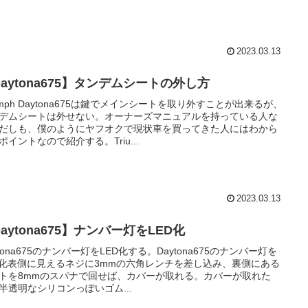
2023.03.13
aytona675】タンデムシートの外し方
iumph Daytona675は鍵でメインシートを取り外すことが出来るが、
デムシートは外せない。オーナーズマニュアルを持っている人な
だしも、僕のようにヤフオクで現状車を買ってきた人にはわから
ポイントなので紹介する。Triu...
2023.03.13
aytona675】ナンバー灯をLED化
ytona675のナンバー灯をLED化する。Daytona675のナンバー灯を
D化表側に見えるネジに3mmの六角レンチを差し込み、裏側にある
トを8mmのスパナで回せば、カバーが取れる。カバーが取れた
半透明なシリコンっぽいゴム...