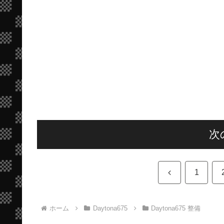
次
前
1
へ
ホーム
Daytona675
Daytona675 整備