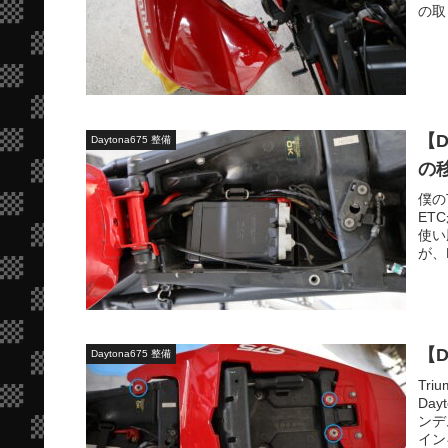
の取
【D
Daytona675 整備
の
僕の
ET
使い
が、
【D
Daytona675 整備
Tr
Da
ンデ
イン