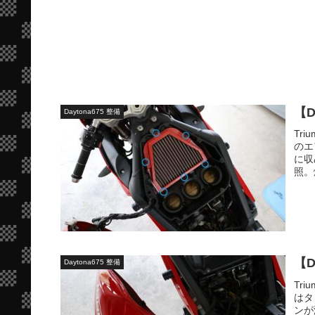
【
Daytona675 整備
Tri
のエ
に収
照。
【D
Daytona675 整備
Tr
はタ
ンが