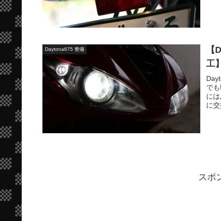
【D
Daytona675 整備
工
Da
でも
には
に交
スポ