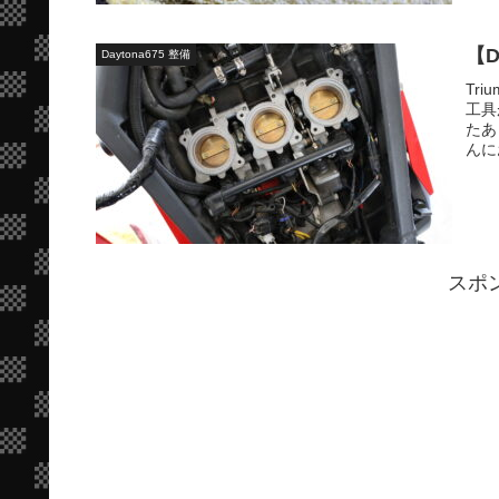
【
Daytona675 整備
Tr
工具
たあ
んに
スポ