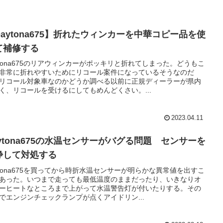
Daytona675】折れたウィンカーを中華コピー品を使
て補修する
ytona675のリアウィンカーがポッキリと折れてしまった。どうもこ
非常に折れやすいためにリコール案件になっているそうなのだ
リコール対象車なのかどうか調べる以前に正規ディーラーが県内
く、リコールを受けるにしてもめんどくさい。...
2023.04.11
aytona675の水温センサーがバグる問題 センサーを
浄して対処する
ytona675を買ってから時折水温センサーが明らかな異常値を出すこ
あった。いつまで走っても最低温度のままだったり、いきなりオ
ーヒートなところまで上がって水温警告灯が付いたりする。その
でエンジンチェックランプが点くアイドリン...