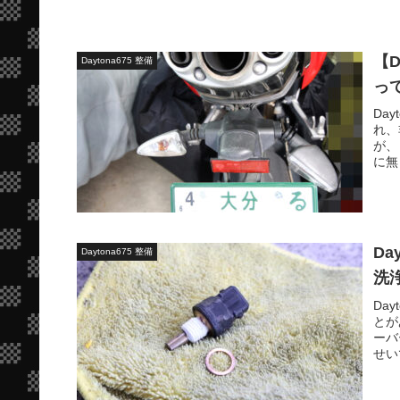
【
Daytona675 整備
っ
Da
れ、
が、
に無
D
Daytona675 整備
洗
Da
とが
ーバ
せい