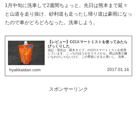
1月中旬に洗車して2週間ちょっと。先日は熊本まで延々
と山道を走り抜け、砂利道も走ったし帰り道は豪雨になっ
たので車がどろどろなった。洗車しよう。
【レビュー】CCIスマートミストを使ってみたら
びっくりした
追記：現在は「親水タイプ」のCCIスマートミストを使用
しています。こっちのほうがオススメかも。僕は洗車が嫌
いなわけじゃないけど、この季節にすると寒いし、洗車大
好き！ってわけじゃないので年末に一年の汚れを落とそう
なんて考えは毛頭なく炬燵でぬく...
2017.01.16
hyakkaidan.com
スポンサーリンク