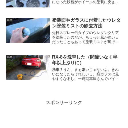
になった鉄粉がホイールの塗装に突き刺
さり、焼き付き、錆びて取れなくなって
しまう。カーシャンプーで洗うぐらいだ
と表面の汚れは落ちても、各部に深く突
塗装面やガラスに付着したウレタ
き刺さった鉄粉までは取り...
洗車
ン塗装ミストの除去方法
先日スプレー缶タイプのウレタンクリア
を塗装したのだが、ちょっと風が強い日
だったこともあって塗装ミストが風で舞
ってあちこちに散らばってしまった。ウ
レタン塗装は塗膜が固く、塗装ミストが
付着するととけっこう大変なことになっ
RX-8を洗車した（間違いなく半
洗車
てしまう。基本的に被害の...
年以上ぶりに）
洗車？うん、まぁ嫌いじゃないよ。きれ
いになったらうれしいし、窓ガラスは見
やすくなるし。一時期車屋さんでバイト
してたから、洗車なんてぱっぱとやれば
30分かからないしね。自分の車をやると
きはそんなに急いでなんて絶対しないけ
ど。車屋さんでしてくれ...
スポンサーリンク