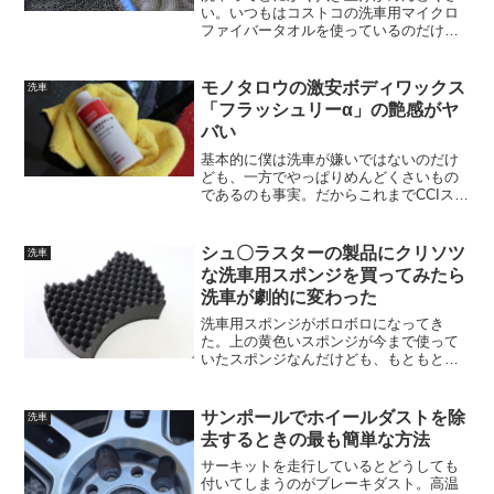
い。いつもはコストコの洗車用マイクロ
ファイバータオルを使っているのだけ
ど、サイズが40×40cmということもあっ
て、しょっちゅう絞らないといけないの
が手間だった。タオルを絞るのは洗車の
モノタロウの激安ボディワックス
洗車
当たり前だったのだが...
「フラッシュリーα」の艶感がヤ
バい
基本的に僕は洗車が嫌いではないのだけ
ども、一方でやっぱりめんどくさいもの
であるのも事実。だからこれまでCCIスマ
ートミストのような簡易コーティング剤
をざっとかけて、汚れがつきにくくする
ことで手間を減らすようにしていた。し
シュ〇ラスターの製品にクリソツ
洗車
かし最近その手のコー...
な洗車用スポンジを買ってみたら
洗車が劇的に変わった
洗車用スポンジがボロボロになってき
た。上の黄色いスポンジが今まで使って
いたスポンジなんだけども、もともとホ
ームセンターで買ったカーシャンプーに
おまけでついてきたやつだから何の思い
入れもない。若干形が崩れてきていて、
サンポールでホイールダストを除
洗車
ポロポロと黄色いカスが出て...
去するときの最も簡単な方法
サーキットを走行しているとどうしても
付いてしまうのがブレーキダスト。高温