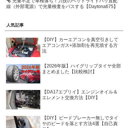
光量不足で車検落ち！力技のヘッドライトバッ直配
線（外部電源）で光量検査をパスする【Daytona675】
人気記事
【DIY】カーエアコンを真空引きして
エアコンガス+添加剤を再充填する方
法
【2026年版】ハイグリップタイヤ全部
まとめました【比較検討】
【DA17エブリイ】エンジンオイル＆
エレメント交換方法【DIY】
【DIY】ビードブレーカー無しでタイ
ヤのビードを落とす方法4選【自己責