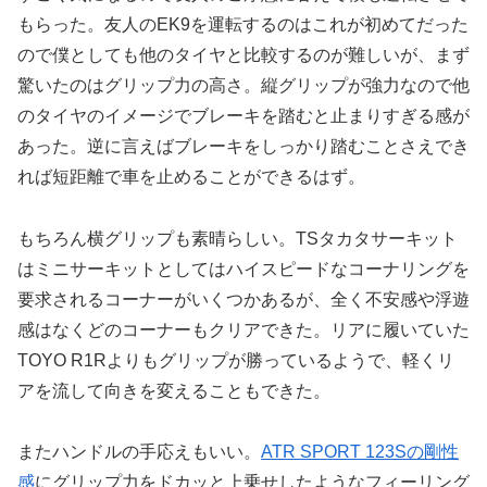
もらった。友人のEK9を運転するのはこれが初めてだった
ので僕としても他のタイヤと比較するのが難しいが、まず
驚いたのはグリップ力の高さ。縦グリップが強力なので他
のタイヤのイメージでブレーキを踏むと止まりすぎる感が
あった。逆に言えばブレーキをしっかり踏むことさえでき
れば短距離で車を止めることができるはず。
もちろん横グリップも素晴らしい。TSタカタサーキット
はミニサーキットとしてはハイスピードなコーナリングを
要求されるコーナーがいくつかあるが、全く不安感や浮遊
感はなくどのコーナーもクリアできた。リアに履いていた
TOYO R1Rよりもグリップが勝っているようで、軽くリ
アを流して向きを変えることもできた。
またハンドルの手応えもいい。
ATR SPORT 123Sの剛性
感
にグリップ力をドカッと上乗せしたようなフィーリング