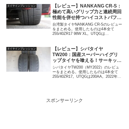
くてうずうずして仕方がなかった…。美
【レビュー】NANKANG CR-S：
タイヤインプレッション
浜サー...
極めて高いグリップ力と連続周回
性能を併せ持つハイコストパフォ
ーマンスタイヤ
台湾製タイヤNANKANG CR-Sのレビュー
をまとめる。使用したものは4本全て
255/40ZR17 98W XL。UTQGは
200AAA。3本が2023年第47週、1本だけ
2023年第46週だった。新品時のタイヤの
幅は実測267mmで、重...
【レビュー】シバタイヤ
タイヤインプレッション
TW200：国産スーパーハイグリ
ップタイヤを喰える！サーキット
で勝てる超ハイコスパアジアンタ
シバタイヤTW200（MY2022）のレビュ
イヤ
ーをまとめる。使用したものは4本全て
255/40ZR17。UTQGは200AA。2022年9
月に購入したが、全て2022年第13週製造
品だった。新品時のタイヤの幅は実測
265mmで、重量は1本あた...
スポンサーリンク