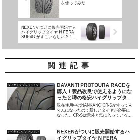
を使ってみた
NEXENがついに販売開始する
ハイグリップタイヤ N FERA
SUR4G がすごいらしい？！
（海外レビューまとめ）
関連記事
DAVANTI PROTOURA RACEを
タイヤインプレッション
購入！製品改良で使えるようにな
ったと噂の格安ハイグリップタイ
ヤ
現在使用中のNANKANG CR-Sがすってん
てんになったので新しいタイヤが必要に
なった。CR-Sは意外と気に入っているの
でおかわりするとか、シバタイヤのR31
型200Rコンパウンドを買うとか色々考え
たが、最近の円安も相まって4本10万円
NEXENがついに販売開始するハ
タイヤインプレッション
オ...
イグリップタイヤ N FERA