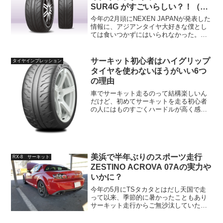
SUR4G がすごいらしい？！（海
外レビューまとめ）
今年の2月頭にNEXEN JAPANが発表した
情報に、アジアンタイヤ大好きな僕とし
ては食いつかずにはいられなかった。そ
う、ついにNEXENからもハイグリップタ
イヤが登場したのだ！N FERA SUR4Gそ
れがこのN FERA SUR4G。読...
サーキット初心者はハイグリップ
タイヤインプレッション
タイヤを使わないほうがいい6つ
の理由
車でサーキット走るのって結構楽しいん
だけど、初めてサーキットを走る初心者
の人にはものすごくハードルが高く感じ
られるのも事実。実際そんなことない
し、フリー走行なら数千円払えばだれで
もすぐ走れるんだけど、そこに向けてい
ろいろ準備しなきゃいけない...
美浜で半年ぶりのスポーツ走行
RX-8 サーキット
ZESTINO ACROVA 07Aの実力や
いかに？
今年の5月にTSタカタとはだし天国で走
って以来、季節的に暑かったこともあり
サーキット走行からご無沙汰していた。
なのだけども、7月にタイヤをZESTINO
ACROVA 07Aに履き替えて以来、走りた