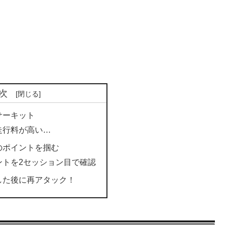
次
サーキット
走行料が高い…
のポイントを掴む
ントを2セッション目で確認
した後に再アタック！