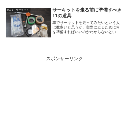
ぼ同タイムだったので、せっかくだから
LAP+を使ってその違いを解析してみる。
サーキットを走る前に準備すべき
RX-8 サーキット
ついでにTSタ...
11の道具
車でサーキットを走ってみたいという人
は数多いと思うが、実際に走るために何
を準備すればいいのかわからないという
人がほとんどだろう。もっともよい方法
はサーキット走行が趣味の友人を見つけ
ることではあるが、なかなかそうもいか
ない場合もあるだろう。と...
スポンサーリンク