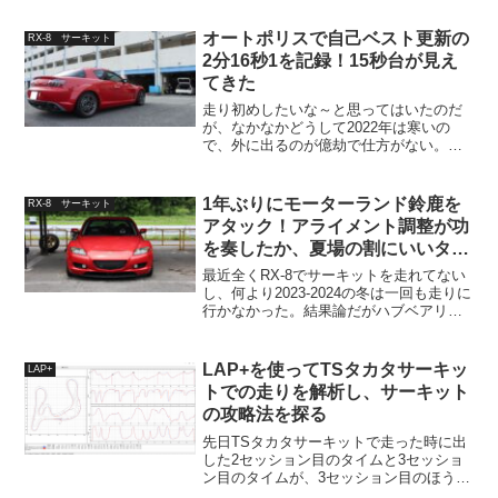
た。あのコンパクトながら奥の深いサー
キットで縁石を多用しつつ荷重をコント
オートポリスで自己ベスト更新の
ロールしてクルクル曲げ...
RX-8 サーキット
2分16秒1を記録！15秒台が見え
てきた
走り初めしたいな～と思ってはいたのだ
が、なかなかどうして2022年は寒いの
で、外に出るのが億劫で仕方がない。
と、思ってたら1月の最終週からオートポ
リスのスポーツ走行がスタート、しかも
なんだか週明けから一気に気温が下がる
1年ぶりにモーターランド鈴鹿を
RX-8 サーキット
んだとか。この機会を逃...
アタック！アライメント調整が功
を奏したか、夏場の割にいいタイ
ムが
最近全くRX-8でサーキットを走れてない
し、何より2023-2024の冬は一回も走りに
行かなかった。結果論だがハブベアリン
グが壊れてたので走りに行ったら大惨事
だった可能性がなきにしもあらずだが、
タイヤも残り少ないし、まぁ今行かなく
LAP+を使ってTSタカタサーキッ
LAP+
てもいいか...
トでの走りを解析し、サーキット
の攻略法を探る
先日TSタカタサーキットで走った時に出
した2セッション目のタイムと3セッショ
ン目のタイムが、3セッション目のほうが
セッティング的にダメダメだったのにほ