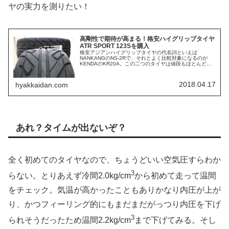
ヤの実力を測りたい！
高剛性で期待が高まる！格安ハイグリップタイヤ
ATR SPORT 123Sを購入
格安アジアンハイグリップタイヤの代名詞といえば
NANKANGのNS-2Rで、それとよく比較対象になるのが
KENDAのKR20A。この二つのタイヤは値段もほとんど変
わらないしサイズラインナップも豊富なのでかなり人気だ
し、実際に僕も去年この二つ...
2018.04.17
hyakkaidan.com
あれ？タイムが出ないぞ？
全く初めてのタイヤなので、ちょうどいい空気圧すらわか
3
らない。とりあえず冷間2.0kg/cm
から初めて走って温間
をチェック。気温が高かったこともありかなり内圧が上が
り、かつフィーリング的にもまだまだがっつり内圧を下げ
3
られそうだったため温間2.2kg/cm
まで下げてみる。そし