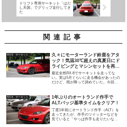
ドリフト専用サーキット「はだ
し天国」でグリップ走行してき
た
関連記事
久々にモーターランド鈴鹿をアタ
RX-8 サーキット
ック！気温30℃超えの真夏日にド
ライビングとマシンセットを再考
する
最近全然RX-8でサーキットを走ってな
い。実は5月ぐらいに走る機会があったの
だけど、雨が降って諦めていた。今回も
完全に梅雨の時期だし、走れなくてもし
ょうがないなぁなんて思いながらRX-8に
乗って中部地方に向かったのだが…。梅
1年ぶりのオートランド作手で
RX-8 サーキット
雨の晴れ間の真夏...
ALTバッジ基準タイムをクリア！
丁度1年前にオートランド作手（ALT）を
走ってきたが、作手のツイッターなどを
見ていると「やっぱ作手も走りたいなぁ
～」という思いがふつふつと湧いてき