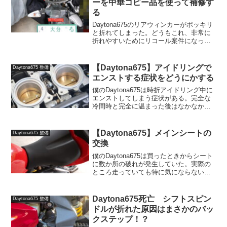
ーを中華コピー品を使って補修す
る
Daytona675のリアウィンカーがポッキリ
と折れてしまった。どうもこれ、非常に
折れやすいためにリコール案件になって
いるそうなのだが、リコール対象車なの
かどうか調べる以前に正規ディーラーが
県内に無く、リコールを受けるにしても
【Daytona675】アイドリングで
Daytona675 整備
めんどくさい。...
エンストする症状をどうにかする
僕のDaytona675は時折アイドリング中に
エンストしてしまう症状がある。完全な
冷間時と完全に温まった後はなかなか起
こらないのだが、中途半端に水温が上が
っている状況だと頻繁にエンストする。
この症状をどうにかしたい。Daytona675
【Daytona675】メインシートの
Daytona675 整備
のエ...
交換
僕のDaytona675は買ったときからシート
に数か所の破れが発生していた。実際の
ところ走っていても特に気にならない程
度なのだが、手元にバイクが届く前に中
古シートを手に入れていたので交換す
る。Daytona675のメインシート交換とい
Daytona675死亡 シフトスピン
Daytona675 整備
っても...
ドルが折れた原因はまさかのバッ
クステップ！？