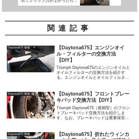
出てグリップ力が上がったらし
い
関連記事
【Daytona675】エンジンオイ
Daytona675 整備
ル・フィルターの交換方法
【DIY】
Triumph Daytona675のエンジンオイルと
オイルフィルターの交換方法を紹介す
る。エンジンオイルとオイルフィルター
の交換方法まず車体左側のサイドカウル
を外す。外し方は↓を参照。工夫次第で外
さなくても作業はできるのだが、外した
【Daytona675】フロントブレー
Daytona675 整備
ほうが...
キパッド交換方法【DIY】
Triumph Daytona675（後期型）のフロン
トブレーキパッド交換方法を紹介しま
す。なお、ブレーキパッドは重要保安部
品なので、交換作業に不安がある方は決
して一人では行わず、できない場合は素
直に陸運局認定の整備工場にお願いしま
【Daytona675】折れたウィンカ
Daytona675 整備
しょう。...