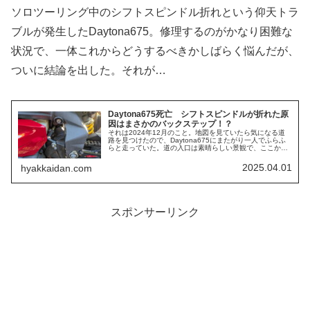
ソロツーリング中のシフトスピンドル折れという仰天トラ
ブルが発生したDaytona675。修理するのがかなり困難な
状況で、一体これからどうするべきかしばらく悩んだが、
ついに結論を出した。それが…
Daytona675死亡 シフトスピンドルが折れた原
因はまさかのバックステップ！？
それは2024年12月のこと。地図を見ていたら気になる道
路を見つけたので、Daytona675にまたがり一人でふらふ
らと走っていた。道の入口は素晴らしい景観で、ここから
先の景色もきっと素晴らしいものなのだろうと思えるほ
ど。しかし途中から明ら...
2025.04.01
hyakkaidan.com
スポンサーリンク