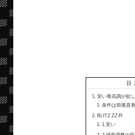
目
安い車高調が欲
条件は前後直
BLITZ ZZ-R
1.安い
2.減衰調整の