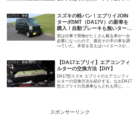
取るためにはまずオーバヘッドコンソー
ルを外す必要がある。それはこちらを参
照。各部品を外すAピーラに止まっている
スズキの軽バン！エブリイJOIN
エブリイ 整備
グリップは、カバー...
ターボ5MT（DA17V）の新車を
購入！自動ブレーキも無いターボ
最後のマニュアル車
実は仕事で荷物がたくさん載る車が一台
必要になったので、最近その手の車を調
べていた。本音を言えばハイエースかキ
ャラバンが欲しいのだけど、中古でも車
体がそこそこ良いお値段だし、維持費も
それなりに掛かってちょっとしんどい。
【DA17エブリイ】エアコンフィ
エブリイ 整備
それではとライトエースバ...
ルターの交換方法【DIY】
DA17型スズキ エブリイのエアコンフィ
ルターの交換方法を紹介する。なおDA17
型エブリイの兄弟車ならどれも同じ。具
体的には以下の車種が該当する。スズキ
エブリイ（DA17V）/エブリイワゴン
（DA17W）マツダ スクラム（DG17V）/
ス...
スポンサーリンク