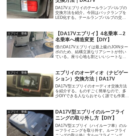
交換方法｜DA17V
DA17Vエブリイのテールランプバルブの
交換方法を紹介。今回はバックランプを
LED化する。テールランプバルブの交換
方法DA17エブリイのテールランプはコン
ビネーション型で、外がテール・バック
ランプ、内上がウィンカー、内下がバッ
【DA17Vエブリイ】4名乗車→2
エブリイ 整備
クランプとなっ...
名乗車へ構造変更【DIY】
僕のDA17Vエブリイは最上級のJOINター
ボのため、結構立派なリアシートが付い
ている。座り心地も割といいシートなの
だが、問題が一つ。畳んでもフルフラッ
トになりきらないので邪魔。DA17Vエブ
リイを2名乗車へ構造変更DA17Vエブリイ
エブリイのオーディオ（ナビゲー
エブリイ 整備
は貨物...
ション）交換方法｜DA17V
DA17V型エブリイのオーディオ交換方法
を紹介する。ものすごく簡単なので、多
少DIYできる人ならおそらく誰でも作業で
きる。オーディオ（ナビゲーション）交
換方法オーディオの取り外しグレードに
もよるが、僕のJOINターボには標準でCD
DA17V型エブリイのルーフライ
エブリイ 整備
プレイヤー...
ニングの取り外し方【DIY】
DA17V型エブリイ（ハイルーフ車）のル
ーフライニングを取り外す。ルーフライ
ニングの取り外し方ルーフライニングを