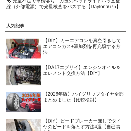
光量不足で車検落ち！力技のヘッドライトバッ直配
線（外部電源）で光量検査をパスする【Daytona675】
人気記事
【DIY】カーエアコンを真空引きして
エアコンガス+添加剤を再充填する方
法
【DA17エブリイ】エンジンオイル＆
エレメント交換方法【DIY】
【2026年版】ハイグリップタイヤ全部
まとめました【比較検討】
【DIY】ビードブレーカー無しでタイ
ヤのビードを落とす方法4選【自己責