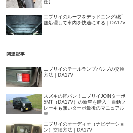
任】
エブリイのルーフをデッドニング&断
熱処理して車内を快適にする｜DA17V
関連記事
エブリイのテールランプバルブの交換
方法｜DA17V
スズキの軽バン！エブリイJOINターボ
5MT（DA17V）の新車を購入！自動ブ
レーキも無いターボ最後のマニュアル
車
エブリイのオーディオ（ナビゲーショ
ン）交換方法｜DA17V