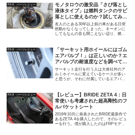
モノタロウの激安品「さび落とし
RX-8 パーツレビュー
液体タイプ」は燃料タンクのサビ
落としに使えるのか？試してみた
結果…
友人のとある30年以上前の車がある日突
然動かなくなってしまった。キーオンに
してもなんの音も聞こえない辺り、燃料
ポンプが死亡したものだと思われる。軽
く点検してみたのだが、この車どう考え
ても燃料ポンプを一度も交換した形跡が
「サーキット用ホイールにはゴム
RX-8 パーツレビュー
ない。燃料タンクも鉄製...
エアバルブ！」は正しいのか？エ
アバルブの耐速度などを調べてみ
た結果
サーキット走行を行う人は大体社外のア
ルミホイールに変えているケースが多い
と思うが、それに付属しているエアバル
ブについて何か考えたことがあるだろう
か？……普通は無いと思う。サーキット
にはゴムエアバルブ！という通説もしか
【レビュー】BRIDE ZETA 4：日
RX-8 パーツレビュー
したらこんな話を聞いたこ...
常使いも考慮された超高剛性のフ
ルバケットシート
2019年10月に発表されたBRIDE最新作で
あるZETA 4を購入したので、そのレビュ
ーを行う。僕が購入したのはFRPモデル
のブラックカラー。重量はカタログスペ
ック通りの7.4kg。BRIDEスーパーシート