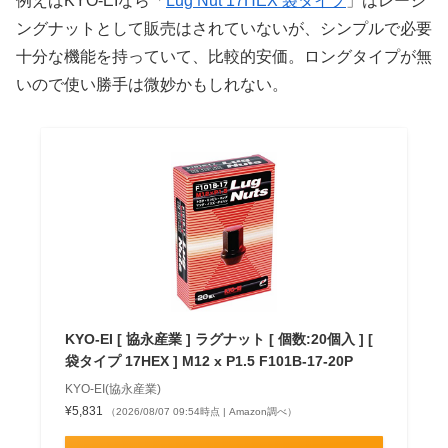
例えばKYO-EIなら「
Lug Nut 17HEX 袋タイプ
」はレーシ
ングナットとして販売はされていないが、シンプルで必要
十分な機能を持っていて、比較的安価。ロングタイプが無
いので使い勝手は微妙かもしれない。
KYO-EI [ 協永産業 ] ラグナット [ 個数:20個入 ] [
袋タイプ 17HEX ] M12 x P1.5 F101B-17-20P
KYO-EI(協永産業)
¥5,831
（2026/08/07 09:54時点 | Amazon調べ）