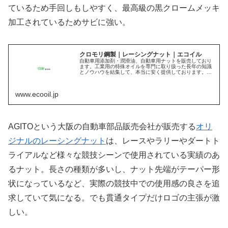
ているため手回しもしやすく、最高級の黒クロームメッキ
加工されているためサビに強い。
クロモリ鋼製｜レーシングナット｜エコイル
自動車用添加剤・潤滑油、自動車用ナットを販売しており
ます。工業用の特殊オイルを専門に取り扱った長年の知識
とノウハウを結集して、本当に安く提供しております。こ
ちらはクロモリ鋼レーシングナットの紹介です。
www.ecooil.jp
AGITOという大阪の自動車部品販売会社が販売する
オリ
ジナルのレーシングナット
は、レースやラリーやダートト
ライアルなど様々な競技シーンで使用されている実績のあ
るナット。長さの種類が多いし、ナット先端がテーパー形
状になっているなど、実際の競技中での使用感の良さを追
求していて気になる。でも貫通タイプだけロゴの主張が激
しい。