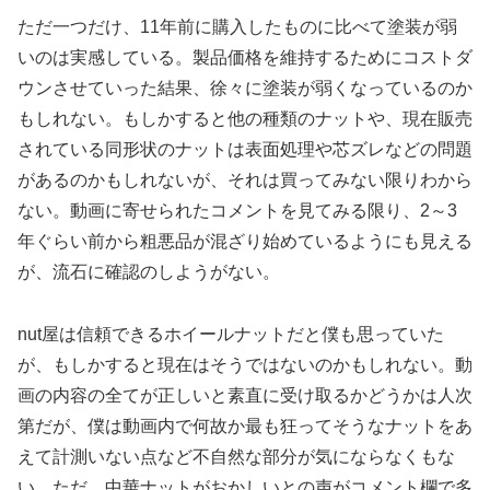
ただ一つだけ、11年前に購入したものに比べて塗装が弱
いのは実感している。製品価格を維持するためにコストダ
ウンさせていった結果、徐々に塗装が弱くなっているのか
もしれない。もしかすると他の種類のナットや、現在販売
されている同形状のナットは表面処理や芯ズレなどの問題
があるのかもしれないが、それは買ってみない限りわから
ない。動画に寄せられたコメントを見てみる限り、2～3
年ぐらい前から粗悪品が混ざり始めているようにも見える
が、流石に確認のしようがない。
nut屋は信頼できるホイールナットだと僕も思っていた
が、もしかすると現在はそうではないのかもしれない。動
画の内容の全てが正しいと素直に受け取るかどうかは人次
第だが、僕は動画内で何故か最も狂ってそうなナットをあ
えて計測いない点など不自然な部分が気にならなくもな
い。ただ、中華ナットがおかしいとの声がコメント欄で多