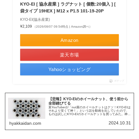
KYO-EI [ 協永産業 ] ラグナット [ 個数:20個入 ] [
袋タイプ 19HEX ] M12 x P1.5 101-19-20P
KYO-EI(協永産業)
¥2,109
（2026/08/07 09:54時点 | Amazon調べ）
Amazon
楽天市場
Yahooショッピング
ポチップ
【悲報】KYO-EIのホイールナット、使う前から
全部錆びてる
某YouTuberが「nut屋のホイールナットはクソ！KYO-EIは
それより安くて神！」という話を動画を出していたので、
ものは試しにKYO-EIのホイールナットを買ってみた。神コ
スパホイールナットの実力を見せてもらおう。KYO-EIの激
安1...
2024.10.31
hyakkaidan.com