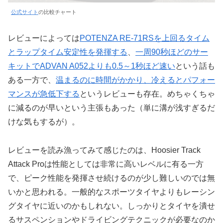
公式サイト
の比較チャート
レビューによっては
POTENZA RE-71RSを上回るタイム
とラップタイム安定性を発揮する
、
一周90秒ほどのサー
キットでADVAN A052よりも0.5～1秒ほど速い
という話も
ある一方で、
温まるのに時間がかかり、冷えるとパフォー
マンスが急低下する
というレビューも存在。めちゃくちゃ
に減るのが早いという主張もあった（単に溝が浅すぎるだ
けな気もするが）。
レビューを読み漁ってみて感じたのは、Hoosier Track
Attack Proは性能としては非常に高いレベルに有る一方
で、ピーク性能を発揮させ続けるのが少し難しいのでは無
いかと思われる。一般的なスポーツタイヤよりもレーシン
グタイヤに近いのかもしれない。しっかりとタイヤを潰せ
るサスペンションやドライビングテクニックが必要なのか