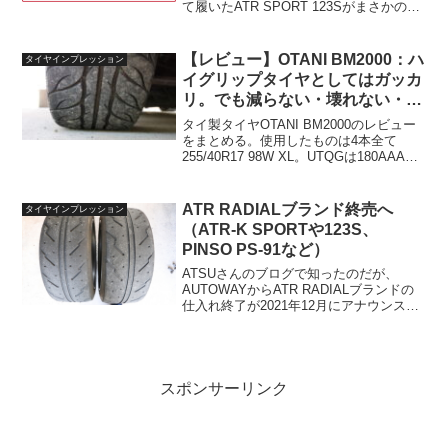
て履いたATR SPORT 123Sがまさかのサ
ーキット2日ですってんてんになって以
来、僕の心は落ち込んでいた。あっとい
う間にスリップサインを超えてすり減っ
【レビュー】OTANI BM2000：ハ
タイヤインプレッション
ていったタ...
イグリップタイヤとしてはガッカ
リ。でも減らない・壊れない・感
触がいいので、練習用にはかなり
タイ製タイヤOTANI BM2000のレビュー
アリかも
をまとめる。使用したものは4本全て
255/40R17 98W XL。UTQGは180AAA。
全て2024年第18週製造品だった。新品時
のタイヤの幅は実測265mmで、重量は1
本あたり12.2kg...
ATR RADIALブランド終売へ
タイヤインプレッション
（ATR-K SPORTや123S、
PINSO PS-91など）
ATSUさんのブログで知ったのだが、
AUTOWAYからATR RADIALブランドの
仕入れ終了が2021年12月にアナウンスさ
れていた。去年ぐらいからATR-K SPORT
が終売になるのでは？という噂があった
ので、ついに来たか…といったとこ...
スポンサーリンク