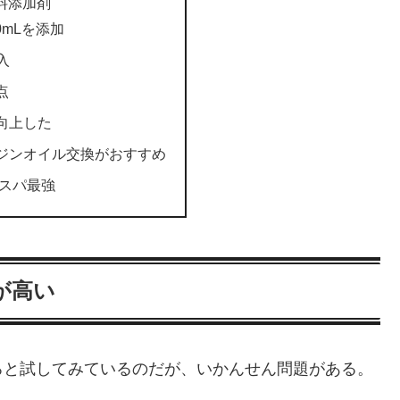
 燃料添加剤
50mLを添加
入
点
向上した
ジンオイル交換がおすすめ
コスパ最強
が高い
ろと試してみているのだが、いかんせん問題がある。