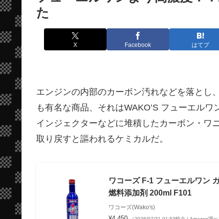
た
X
Facebook
はてブ
エンジンの内部のカーボン汚れなどを落とし
も有名な商品、それはWAKO’S フューエル
インジェクターなどに堆積したカーボン・ワ
取り戻すと謳われるケミカルだ。
ワコーズ F-1 フューエルワン
燃料添加剤 200ml F101
ワコーズ(Wako's)
¥4,450
（2026/07/31 01:53時点 | Amazon調