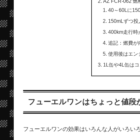
AZ FCR-062
40～60Lに1
150mLずつ投
400km走行時
追記：燃費が
使用後はエン
1L缶や4L缶は
フューエルワンはちょっと値段
フューエルワンの効果はいろんな人がいろい