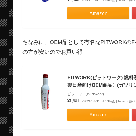
Amazon
ちなみに、OEM品として有名なPITWORKのF
の方が安いのでお買い得。
PITWORK(ピットワーク) 燃
製日産向けOEM商品】(ガソリン、デ
ピットワーク(Pitwork)
¥1,681
（2026/07/31 01:53時点 | Amazon調
Amazon