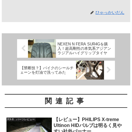
ひゃっかいだん
NEXEN N FERA SUR4Gを購
入！超高剛性の本気系アジアン
ラジアルハイグリップタイヤ
【禁断技？】バイクのシールチ
ェーンを灯油で洗ってみた
関連記事
【レビュー】PHILIPS X-treme
RX-8 パーツレビュー
Ultinon HIDバルブは明るく見や
すい社外バーナー