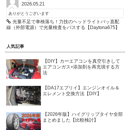
2026.05.21
ありがとうございます
光量不足で車検落ち！力技のヘッドライトバッ直配
線（外部電源）で光量検査をパスする【Daytona675】
人気記事
【DIY】カーエアコンを真空引きして
エアコンガス+添加剤を再充填する方
法
【DA17エブリイ】エンジンオイル＆
エレメント交換方法【DIY】
【2026年版】ハイグリップタイヤ全部
まとめました【比較検討】