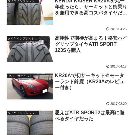
KENDA KAISER KR20Aを丸一
タイヤインプレッション
年使ったら、サーキットと街乗り
を兼用できる高コスパタイヤだと
いうことが分かった
2018.04.26
高剛性で期待が高まる！格安ハイ
タイヤインプレッション
グリップタイヤATR SPORT
123Sを購入
2018.04.17
KR20Aで初サーキット＠モータ
RX-8 サーキット
ーランド鈴鹿（KR20Aのレビュ
ー付き）
2017.02.20
思えばATR-SPORT2は最高に遊
タイヤインプレッション
べるタイヤだった