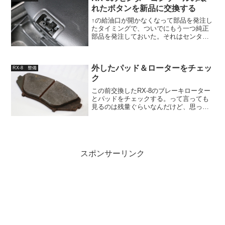
れたボタンを新品に交換する
↑の給油口が開かなくなって部品を発注し
たタイミングで、ついでにもう一つ純正
部品を発注しておいた。それはセンター
コンソールの蓋のボタンだ。壊れてても
あまり困らないのだけども蓋のボタンっ
てのはこれのことだ。運転席と助手席の
外したパッド＆ローターをチェッ
間にあるドリンクホルダ...
RX-8 整備
ク
この前交換したRX-8のブレーキローター
とパッドをチェックする。って言っても
見るのは残量ぐらいなんだけど、思って
たよりやばかった…。日々の点検は大切
ですフロント写真のパッドはキャリパー
外側（ピストンが無い側）についてたパ
ッド。前に軽くチェッ...
スポンサーリンク