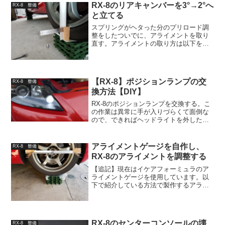
なくもないが、果たして添加剤のおかげ
RX-8のリアキャンバーを3°→2°へ
RX-8 整備
だといえるのかさ...
と立てる
スプリングがヘタった分のプリロード調
整をしたついでに、アライメントを取り
直す。アライメントの取り方は以下を参
照。リアキャンバーを立ててトラクショ
ンアップを狙う自作アライメントゲージ
ではとりあえず前後ともにキャンバーを
最大まで寝かせてみたとこ...
【RX-8】ポジションランプの交
RX-8 整備
換方法【DIY】
RX-8のポジションランプを交換する。こ
の作業は異常に手が入りづらくて面倒な
ので、できればヘッドライトを外したタ
イミングなどでやったほうが手が傷だら
けにならずに済む。ポジションランプの
交換方法RX-8（前期）のポジションラン
アライメントゲージを自作し、
RX-8 整備
プは一番内側のレ...
RX-8のアライメントを調整する
【追記】現在はイケアフォーミュラのア
ライメントゲージを使用しています。以
下で紹介している方法で製作するアライ
メントゲージはどうしても精度が低いの
で、あくまでネタとしてみてください。
イケアフォーミュラ MAPLE A-ONE
GAGEはかなり...
RX-8のセンターコンソールの壊
RX-8 整備