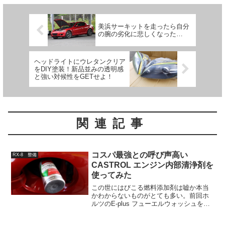
美浜サーキットを走ったら自分
の腕の劣化に悲しくなった…
ヘッドライトにウレタンクリア
をDIY塗装！新品並みの透明感
と強い対候性をGETせよ！
関連記事
コスパ最強との呼び声高い
RX-8 整備
CASTROL エンジン内部清浄剤を
使ってみた
この世にはびこる燃料添加剤は嘘か本当
かわからないものがとても多い。前回ホ
ルツのE-plus フューエルウォッシュを使
ってみたが、その効果はさっぱり実感で
きなかった。微妙に燃費が伸びた気がし