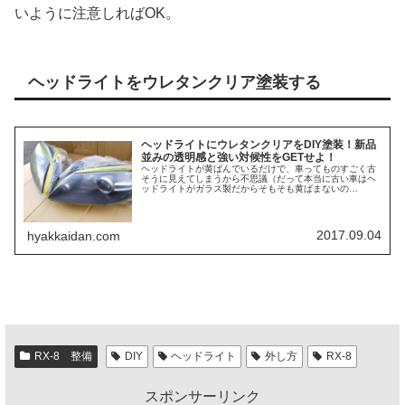
いように注意しればOK。
ヘッドライトをウレタンクリア塗装する
ヘッドライトにウレタンクリアをDIY塗装！新品
並みの透明感と強い対候性をGETせよ！
ヘッドライトが黄ばんでいるだけで、車ってものすごく古
そうに見えてしまうから不思議（だって本当に古い車はヘ
ッドライトがガラス製だからそもそも黄ばまないの
だ…）。ヘッドライトが黄ばんでしまう原因は傷や紫外線
による劣化があるのだが、根本的な理由と...
2017.09.04
hyakkaidan.com
RX-8 整備
DIY
ヘッドライト
外し方
RX-8
スポンサーリンク