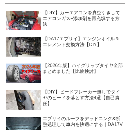
【DIY】カーエアコンを真空引きして
エアコンガス+添加剤を再充填する方
法
【DA17エブリイ】エンジンオイル＆
エレメント交換方法【DIY】
【2026年版】ハイグリップタイヤ全部
まとめました【比較検討】
【DIY】ビードブレーカー無しでタイ
ヤのビードを落とす方法4選【自己責
任】
エブリイのルーフをデッドニング&断
熱処理して車内を快適にする｜DA17V