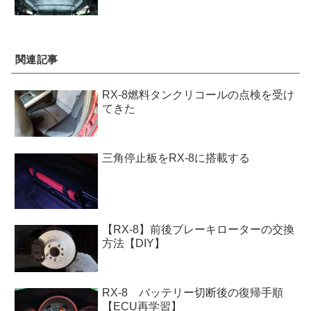
関連記事
RX-8燃料タンクリコールの点検を受け
てきた
三角停止板をRX-8に搭載する
【RX-8】前後ブレーキローターの交換
方法【DIY】
RX-8 バッテリー切断後の復帰手順
【ECU再学習】