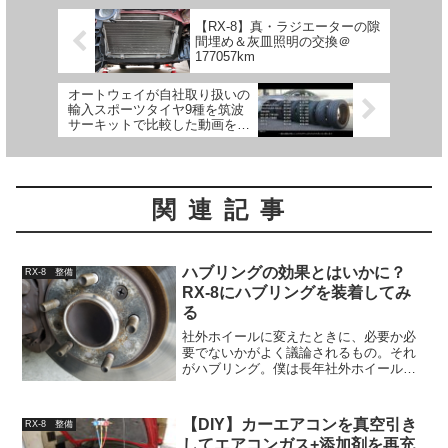
【RX-8】真・ラジエーターの隙
間埋め＆灰皿照明の交換＠
177057km
オートウェイが自社取り扱いの
輸入スポーツタイヤ9種を筑波
サーキットで比較した動画を公
開 コスパ最強タイヤは…
関連記事
ハブリングの効果とはいかに？
RX-8 整備
RX-8にハブリングを装着してみ
る
社外ホイールに変えたときに、必要か必
要でないかがよく議論されるもの。それ
がハブリング。僕は長年社外ホイールを
使いつつも、これまで一回もハブリング
を装着したことはなかった。ただやっぱ
り気になる。本当にこれ必要なの？ある
【DIY】カーエアコンを真空引き
RX-8 整備
と素晴らしい効果を感じる...
してエアコンガス+添加剤を再充