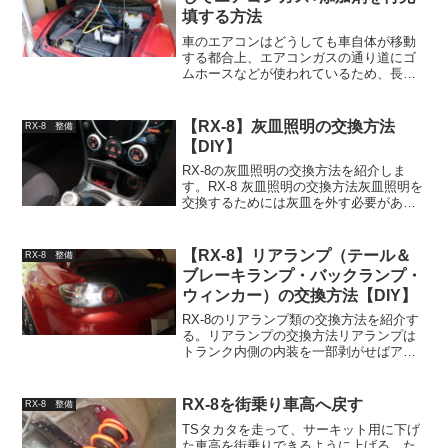
填する方法
車のエアコンはどうしても車自体が移動
する都合上、エアコンガスの通り道にゴ
ムホースなどが使われているため、長い
時間をかけて徐々にエアコンガスが抜け
て効きが悪くなってしまう。多少エアコ
ンガスが減っているだけなら補充でも良
【RX-8】灰皿照明の交換方法
RX-8 整備
いのだが、僕のRX-8は...
【DIY】
RX-8の灰皿照明の交換方法を紹介しま
す。RX-8 灰皿照明の交換方法灰皿照明を
交換するためには灰皿を外す必要があ
る。↓の2番まで作業をして、灰皿の裏面
にアクセスできる状態にする。灰皿の裏
面、赤丸部分にあるのが灰皿照明の電
【RX-8】リアランプ（テール＆
RX-8 整備
球。引っこ抜けば取...
ブレーキランプ・バックランプ・
ウィンカー）の交換方法【DIY】
RX-8のリアランプ類の交換方法を紹介す
る。リアランプの交換方法リアランプは
トランク内側の内装を一部剥がせばアク
セスできる。まずはトランク内部にある
バックパネルを留めている4箇所のプラス
チックリベットを外す。これがはずれれ
RX-8を街乗り車高へ戻す
RX-8 整備
ば、このパネルを上...
TSタカタを走って、サーキット用に下げ
た車高を街乗りできるように上げる。た