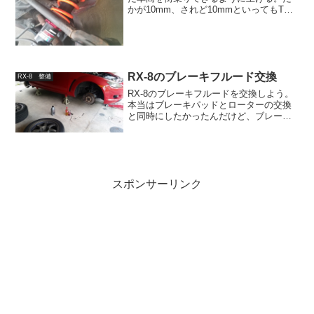
かが10mm、されど10mmといってもTS
タカタでは結局リア車高を1cm下げただ
けでいい感じの動きになったので、基本
的にはリアをあげるだけ。これだけなら
さくさくっと終...
RX-8のブレーキフルード交換
RX-8 整備
RX-8のブレーキフルードを交換しよう。
本当はブレーキパッドとローターの交換
と同時にしたかったんだけど、ブレーキ
パッドがなかなか届かなくて困る。フル
ード交換は2名以上がおすすめ最初に書い
ておくが、ブレーキフルードの交換は2名
以上でやってほし...
スポンサーリンク