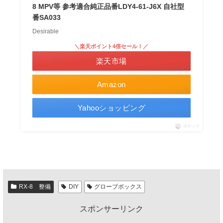
8 MPV等 参考適合純正品番LDY4-61-J6X 自社型
番SA033
Desirable
＼楽天ポイント4倍セール！／
楽天市場
Amazon
Yahooショッピング
ポチップ
RX-8 整備
DIY
グローブボックス
スポンサーリンク