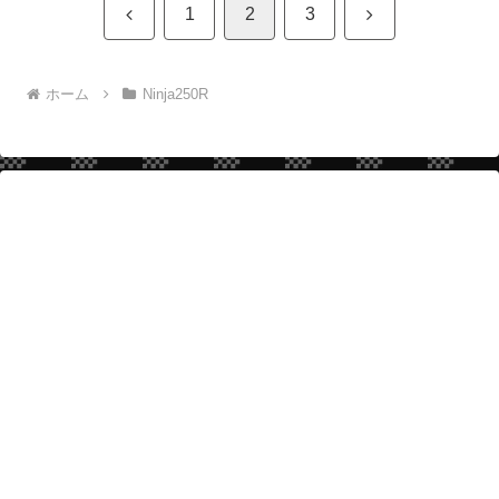
前
次
1
2
3
へ
へ
ホーム
Ninja250R