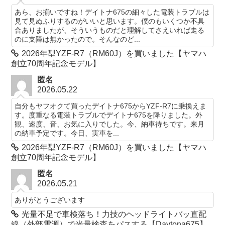
あら、お揃いですね！デイトナ675の細々した電装トラブルは
見て見ぬふりするのがいいと思います。僕のもいくつか不具
合ありましたが、そういうものだと理解してさえいれば走る
のに支障は無かったので。そんなのど...
2026年型YZF-R7（RM60J）を買いました【ヤマハ
創立70周年記念モデル】
匿名
2026.05.22
自分もヤフオクて買ったデイトナ675からYZF-R7に乗換えま
す。度重なる電装トラブルでデイトナ675を降りました。外
観、速度、音、お気に入りでした。今、納車待ちです。来月
の納車予定です。今日、実車を...
2026年型YZF-R7（RM60J）を買いました【ヤマハ
創立70周年記念モデル】
匿名
2026.05.21
ありがとうございます
光量不足で車検落ち！力技のヘッドライトバッ直配
線（外部電源）で光量検査をパスする【Daytona675】